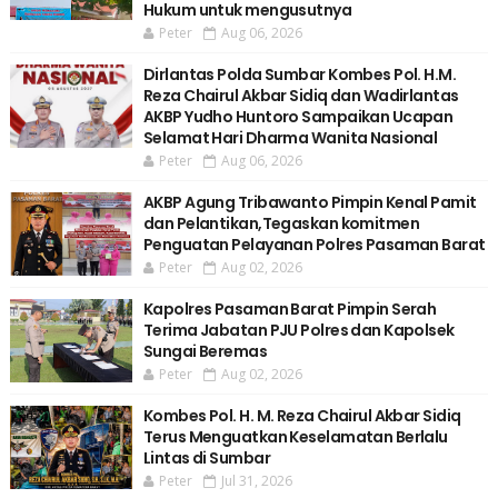
Hukum untuk mengusutnya
Peter
Aug 06, 2026
Dirlantas Polda Sumbar Kombes Pol. H.M.
Reza Chairul Akbar Sidiq dan Wadirlantas
AKBP Yudho Huntoro Sampaikan Ucapan
Selamat Hari Dharma Wanita Nasional
Peter
Aug 06, 2026
AKBP Agung Tribawanto Pimpin Kenal Pamit
dan Pelantikan,Tegaskan komitmen
Penguatan Pelayanan Polres Pasaman Barat
Peter
Aug 02, 2026
Kapolres Pasaman Barat Pimpin Serah
Terima Jabatan PJU Polres dan Kapolsek
Sungai Beremas
Peter
Aug 02, 2026
Kombes Pol. H. M. Reza Chairul Akbar Sidiq
Terus Menguatkan Keselamatan Berlalu
Lintas di Sumbar
Peter
Jul 31, 2026