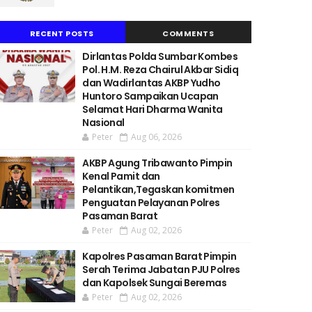
RECENT POSTS
COMMENTS
Dirlantas Polda Sumbar Kombes
Pol. H.M. Reza Chairul Akbar Sidiq
dan Wadirlantas AKBP Yudho
Huntoro Sampaikan Ucapan
Selamat Hari Dharma Wanita
Nasional
Peter
Aug 06, 2026
AKBP Agung Tribawanto Pimpin
Kenal Pamit dan
Pelantikan,Tegaskan komitmen
Penguatan Pelayanan Polres
Pasaman Barat
Peter
Aug 02, 2026
Kapolres Pasaman Barat Pimpin
Serah Terima Jabatan PJU Polres
dan Kapolsek Sungai Beremas
Peter
Aug 02, 2026