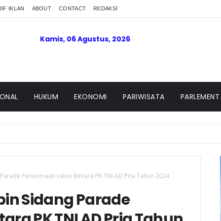
IF IKLAN
ABOUT
CONTACT
REDAKSI
Kamis, 06 Agustus, 2026
IONAL
HUKUM
EKONOMI
PARIWISATA
PARLEMENT
arade Penerimaan calon Bintara PK TNI AD Pria Tahun 2024
in Sidang Parade
ara PK TNI AD Pria Tahun