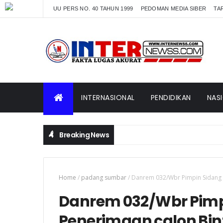
UU PERS NO. 40 TAHUN 1999
PEDOMAN MEDIA SIBER
TAR
INTERNASIONAL
PENDIDIKAN
NAS
Breaking News
Home
/
padang sumbar
/
Danrem 032/Wbr Pimpin Sidang P
Danrem 032/Wbr Pimp
Penerimaan calon Bint