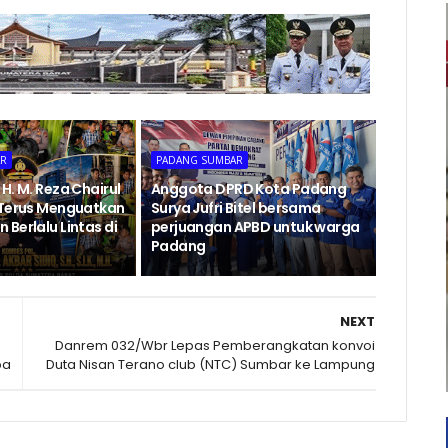
AR
PADANG SUMBAR
H. M. Reza Chairul
Anggota DPRD Kota Padang
 Terus Menguatkan
Surya Jufri Bitel bersama
Berlalu Lintas di
perjuangan APBD untuk warga
Padang
NEXT
Danrem 032/Wbr Lepas Pemberangkatan konvoi
ba
Duta Nisan Terano club (NTC) Sumbar ke Lampung