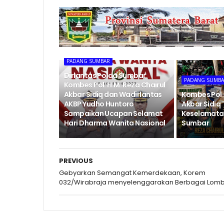
PADANG SUMBAR
Dirlantas Polda Sumbar
PADANG SUMB
Kombes Pol. H.M. Reza Chairul
Akbar Sidiq dan Wadirlantas
Kombes Pol. 
AKBP Yudho Huntoro
Akbar Sidiq
Sampaikan Ucapan Selamat
Keselamatan 
Hari Dharma Wanita Nasional
Sumbar
PREVIOUS
Gebyarkan Semangat Kemerdekaan, Korem
032/Wirabraja menyelenggarakan Berbagai Lom