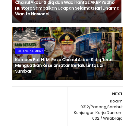
Chairul Akbar Sidiq dan Wadirlantas AKBP Yudho
Huntoro Sampaikan Ucapan Selamat Hari Dharma
Wanita Nasional
PADANG SUMBAR
Kombes Pol. H. M. Reza Chairul Akbar Sidiq Terus
Menguatkan Keselamatan Berlalu Lintas di
Sumbar
NEXT
Kodim
0312/Padang,Sambut
Kunjungan Kerja Danrem
032 / Wirabraja