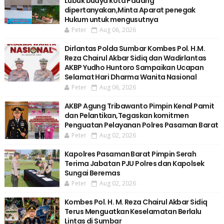
Lubuk buaya kota Padang
dipertanyakan,Minta Aparat penegak
Hukum untuk mengusutnya
Peter
Aug 06, 2026
Dirlantas Polda Sumbar Kombes Pol. H.M.
Reza Chairul Akbar Sidiq dan Wadirlantas
AKBP Yudho Huntoro Sampaikan Ucapan
Selamat Hari Dharma Wanita Nasional
Peter
Aug 06, 2026
AKBP Agung Tribawanto Pimpin Kenal Pamit
dan Pelantikan,Tegaskan komitmen
Penguatan Pelayanan Polres Pasaman Barat
Peter
Aug 02, 2026
Kapolres Pasaman Barat Pimpin Serah
Terima Jabatan PJU Polres dan Kapolsek
Sungai Beremas
Peter
Aug 02, 2026
Kombes Pol. H. M. Reza Chairul Akbar Sidiq
Terus Menguatkan Keselamatan Berlalu
Lintas di Sumbar