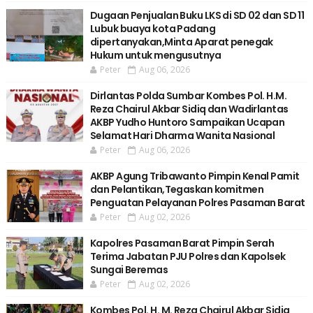
Dugaan Penjualan Buku LKS di SD 02 dan SD 11
Lubuk buaya kota Padang
dipertanyakan,Minta Aparat penegak
Hukum untuk mengusutnya
Peter
Aug 06, 2026
Dirlantas Polda Sumbar Kombes Pol. H.M.
Reza Chairul Akbar Sidiq dan Wadirlantas
AKBP Yudho Huntoro Sampaikan Ucapan
Selamat Hari Dharma Wanita Nasional
Peter
Aug 06, 2026
AKBP Agung Tribawanto Pimpin Kenal Pamit
dan Pelantikan,Tegaskan komitmen
Penguatan Pelayanan Polres Pasaman Barat
Peter
Aug 02, 2026
Kapolres Pasaman Barat Pimpin Serah
Terima Jabatan PJU Polres dan Kapolsek
Sungai Beremas
Peter
Aug 02, 2026
Kombes Pol. H. M. Reza Chairul Akbar Sidiq