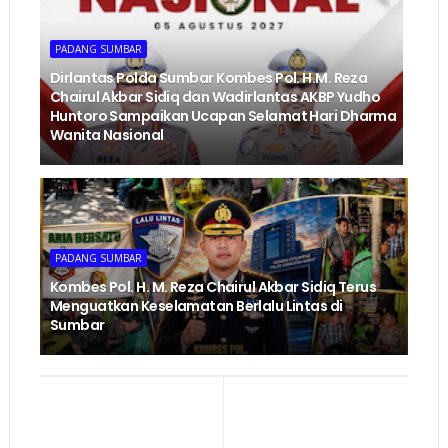
PADANG SUMBAR
Dirlantas Polda Sumbar Kombes Pol. H.M. Reza
Chairul Akbar Sidiq dan Wadirlantas AKBP Yudho
Huntoro Sampaikan Ucapan Selamat Hari Dharma
Wanita Nasional
PADANG SUMBAR
Kombes Pol. H. M. Reza Chairul Akbar Sidiq Terus
Menguatkan Keselamatan Berlalu Lintas di
Sumbar