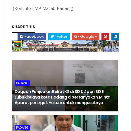
(Kominfo LMP Macab Padang)
SHARE THIS
Facebook
Twitter
Google+
PADANG
Dugaan Penjualan Buku LKS di SD 02 dan SD 11
Lubuk buaya kota Padang dipertanyakan,Minta
Aparat penegak Hukum untuk mengusutnya
PADANG