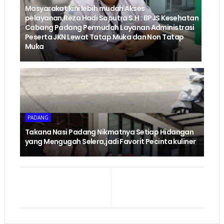
Masyarakat kini lebih mudah Akses
pelayanan,Reza Hadi Saputra S.H : BPJS Kesehatan
Cabang Padang Permudah Layanan Administrasi
Peserta JKN Lewat Tatap Muka dan Non Tatap
Muka
PADANG
Takana Nasi Padang Nikmatnya Setiap Hidangan
yang Mengugah Selera,jadi Favorit Pecinta kuliner