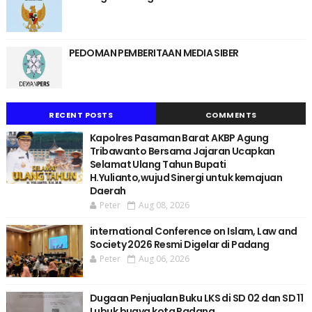
PEDOMAN PEMBERITAAN MEDIA SIBER
RECENT POSTS
COMMENTS
Kapolres Pasaman Barat AKBP Agung
Tribawanto Bersama Jajaran Ucapkan
Selamat Ulang Tahun Bupati
H.Yulianto,wujud Sinergi untuk kemajuan
Daerah
Peter
Aug 08, 2026
international Conference on Islam, Law and
Society 2026 Resmi Digelar di Padang
Peter
Aug 06, 2026
Dugaan Penjualan Buku LKS di SD 02 dan SD 11
Lubuk buaya kota Padang