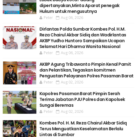
dipertanyakan,Minta Aparat penegak
Hukum untuk mengusutnya
Peter
Aug 06, 2026
Dirlantas Polda Sumbar Kombes Pol. H.M.
Reza Chairul Akbar Sidiq dan Wadirlantas
AKBP Yudho Huntoro Sampaikan Ucapan
Selamat Hari Dharma Wanita Nasional
Peter
Aug 06, 2026
AKBP Agung Tribawanto Pimpin Kenal Pamit
dan Pelantikan,Tegaskan komitmen
Penguatan Pelayanan Polres Pasaman Barat
Peter
Aug 02, 2026
Kapolres Pasaman Barat Pimpin Serah
Terima Jabatan PJU Polres dan Kapolsek
Sungai Beremas
Peter
Aug 02, 2026
Kombes Pol. H. M. Reza Chairul Akbar Sidiq
Terus Menguatkan Keselamatan Berlalu
Lintas di Sumbar