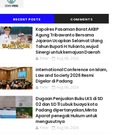
RECENT POSTS
COMMENTS
Kapolres Pasaman Barat AKBP
Agung Tribawanto Bersama
Jajaran Ucapkan Selamat Ulang
Tahun Bupati H.Yulianto,wujud
Sinergi untuk kemajuan Daerah
Peter
Aug 08, 2026
international Conference on Islam,
Law and Society 2026 Resmi
Digelar di Padang
Peter
Aug 06, 2026
Dugaan Penjualan Buku LKS di SD
02 dan SD 11 Lubuk buaya kota
Padang dipertanyakan,Minta
Aparat penegak Hukum untuk
mengusutnya
Peter
Aug 06, 2026