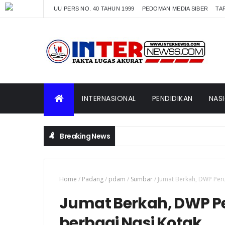
UU PERS NO. 40 TAHUN 1999
PEDOMAN MEDIA SIBER
TAR
INTERNASIONAL
PENDIDIKAN
NAS
Breaking News
Home
/
Padang
/
pdam
/
Sumbar
/
Jumat Berkah, DWP Per
Jumat Berkah, DWP 
berbagi Nasi Kotak