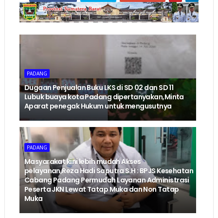
PADANG
Dugaan Penjualan Buku LKS di SD 02 dan SD 11
Lubuk buaya kota Padang dipertanyakan,Minta
Aparat penegak Hukum untuk mengusutnya
PADANG
Masyarakat kini lebih mudah Akses
pelayanan,Reza Hadi Saputra S.H : BPJS Kesehatan
Cabang Padang Permudah Layanan Administrasi
Peserta JKN Lewat Tatap Muka dan Non Tatap
Muka