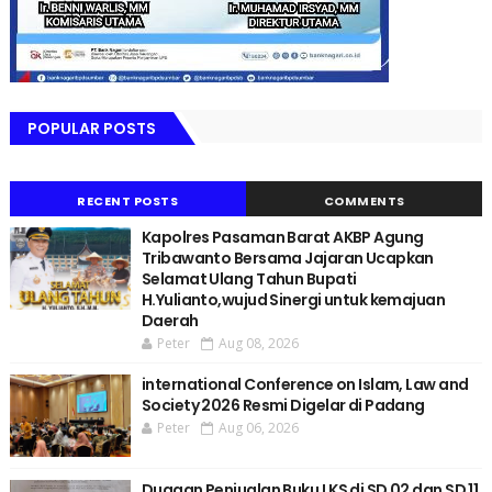
POPULAR POSTS
RECENT POSTS
COMMENTS
Kapolres Pasaman Barat AKBP Agung
Tribawanto Bersama Jajaran Ucapkan
Selamat Ulang Tahun Bupati
H.Yulianto,wujud Sinergi untuk kemajuan
Daerah
Peter
Aug 08, 2026
international Conference on Islam, Law and
Society 2026 Resmi Digelar di Padang
Peter
Aug 06, 2026
Dugaan Penjualan Buku LKS di SD 02 dan SD 11