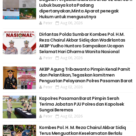
Lubuk buaya kota Padang
dipertanyakan,Minta Aparat penegak
Hukum untuk mengusutnya
Peter
Aug 06, 2026
Dirlantas Polda Sumbar Kombes Pol. H.M.
Reza Chairul Akbar Sidiq dan Wadirlantas
AKBP Yudho Huntoro Sampaikan Ucapan
Selamat Hari Dharma Wanita Nasional
Peter
Aug 06, 2026
AKBP Agung Tribawanto Pimpin Kenal Pamit
dan Pelantikan,Tegaskan komitmen
Penguatan Pelayanan Polres Pasaman Barat
Peter
Aug 02, 2026
Kapolres Pasaman Barat Pimpin Serah
Terima Jabatan PJU Polres dan Kapolsek
Sungai Beremas
Peter
Aug 02, 2026
Kombes Pol. H. M. Reza Chairul Akbar Sidiq
Terus Menguatkan Keselamatan Berlalu