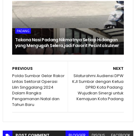
PADANG
Takana Nasi Padang Nikmatnya Setiap Hidangan
yang Mengugah Selera,jadi Favorit Pecinta kuliner
PREVIOUS
NEXT
Polda Sumbar Gelar Rakor
Silaturahmi Audiensi DPW
Lintas Sektoral Operasi
KJI Sumbar dengan Ketua
Lilin Singgalang 2024
DPRD Kota Padang:
Dalam Rangka
Wujudkan Sinergi untuk
Pengamanan Natal dan
Kemajuan Kota Padang
Tahun Baru
POST
COMMENT
BLOGGER
DISQUS
FACEBOOK