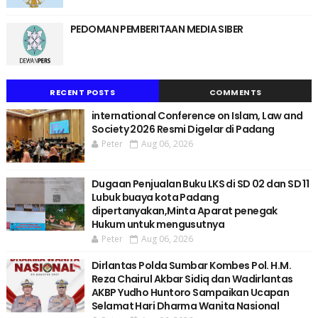
PEDOMAN PEMBERITAAN MEDIA SIBER
RECENT POSTS
COMMENTS
international Conference on Islam, Law and
Society 2026 Resmi Digelar di Padang
Peter
Aug 06, 2026
Dugaan Penjualan Buku LKS di SD 02 dan SD 11
Lubuk buaya kota Padang
dipertanyakan,Minta Aparat penegak
Hukum untuk mengusutnya
Peter
Aug 06, 2026
Dirlantas Polda Sumbar Kombes Pol. H.M.
Reza Chairul Akbar Sidiq dan Wadirlantas
AKBP Yudho Huntoro Sampaikan Ucapan
Selamat Hari Dharma Wanita Nasional