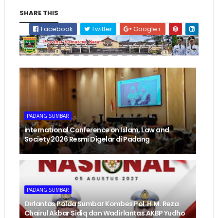
SHARE THIS
Facebook
Twitter
Google+
PADANG SUMBAR
international Conference on Islam, Law and
Society 2026 Resmi Digelar di Padang
PADANG SUMBAR
Dirlantas Polda Sumbar Kombes Pol. H.M. Reza
Chairul Akbar Sidiq dan Wadirlantas AKBP Yudho