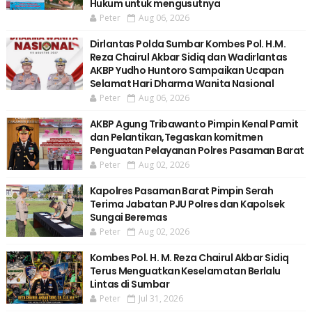
Hukum untuk mengusutnya
Peter
Aug 06, 2026
Dirlantas Polda Sumbar Kombes Pol. H.M.
Reza Chairul Akbar Sidiq dan Wadirlantas
AKBP Yudho Huntoro Sampaikan Ucapan
Selamat Hari Dharma Wanita Nasional
Peter
Aug 06, 2026
AKBP Agung Tribawanto Pimpin Kenal Pamit
dan Pelantikan,Tegaskan komitmen
Penguatan Pelayanan Polres Pasaman Barat
Peter
Aug 02, 2026
Kapolres Pasaman Barat Pimpin Serah
Terima Jabatan PJU Polres dan Kapolsek
Sungai Beremas
Peter
Aug 02, 2026
Kombes Pol. H. M. Reza Chairul Akbar Sidiq
Terus Menguatkan Keselamatan Berlalu
Lintas di Sumbar
Peter
Jul 31, 2026