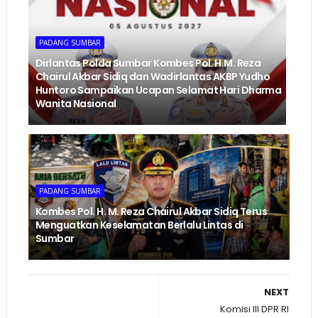
PADANG SUMBAR
Dirlantas Polda Sumbar Kombes Pol. H.M. Reza
Chairul Akbar Sidiq dan Wadirlantas AKBP Yudho
Huntoro Sampaikan Ucapan Selamat Hari Dharma
Wanita Nasional
PADANG SUMBAR
Kombes Pol. H. M. Reza Chairul Akbar Sidiq Terus
Menguatkan Keselamatan Berlalu Lintas di
Sumbar
NEXT
Komisi III DPR RI