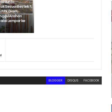
wahlunto,
Tak Sesuai Bestek ?,
i PPK Diam,
unggu Arahan
balai Lempar ke
al
BLOGGER
DISQUS
FACEBOOK