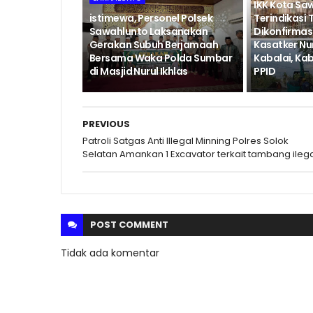
IKK Kota Sa
istimewa, Personel Polsek
Terindikasi 
Sawahlunto Laksanakan
Dikonfirmas
Gerakan Subuh Berjamaah
Kasatker N
Bersama Waka Polda Sumbar
Kabalai, Ka
di Masjid Nurul Ikhlas
PPID
PREVIOUS
Patroli Satgas Anti Illegal Minning Polres Solok
Selatan Amankan 1 Excavator terkait tambang ileg
POST
COMMENT
Tidak ada komentar