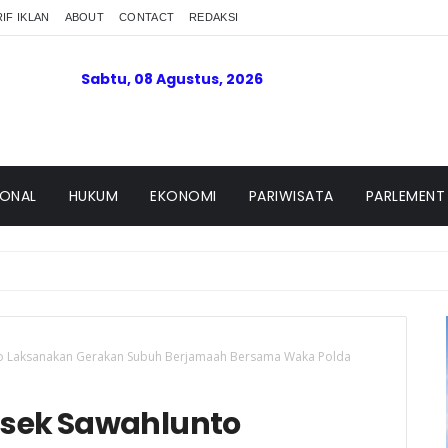
IF IKLAN
ABOUT
CONTACT
REDAKSI
Sabtu, 08 Agustus, 2026
IONAL
HUKUM
EKONOMI
PARIWISATA
PARLEMENT
nto Laksanakan Gerakan Subuh Berjamaah Bersama Waka Polda
olsek Sawahlunto