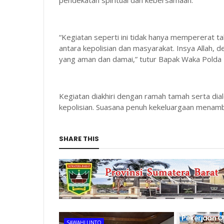
pendekatan spiritual dan kebersamaan.
“Kegiatan seperti ini tidak hanya mempererat tal
antara kepolisian dan masyarakat. Insya Allah,
yang aman dan damai,” tutur Bapak Waka Polda
Kegiatan diakhiri dengan ramah tamah serta dia
kepolisian. Suasana penuh kekeluargaan menamb
SHARE THIS
PUPR
Pekerjaan O
SAWAHLUNTO