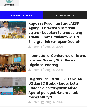
RECENT POSTS
COMMENTS
Kapolres Pasaman Barat AKBP
Agung Tribawanto Bersama
Jajaran Ucapkan Selamat Ulang
Tahun Bupati H.Yulianto,wujud
Sinergi untuk kemajuan Daerah
Peter
Aug 08, 2026
international Conference on Islam,
Law and Society 2026 Resmi
Digelar di Padang
Peter
Aug 06, 2026
Dugaan Penjualan Buku LKS di SD
02 dan SD 11 Lubuk buaya kota
Padang dipertanyakan,Minta
Aparat penegak Hukum untuk
mengusutnya
Peter
Aug 06, 2026