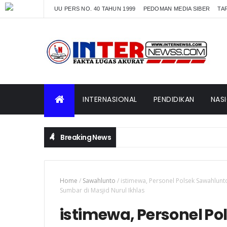
UU PERS NO. 40 TAHUN 1999
PEDOMAN MEDIA SIBER
TAR
INTERNASIONAL
PENDIDIKAN
NAS
Breaking News
Home
/
Sawahlunto
/
istimewa, Personel Polsek Sawahlu
Sumbar di Masjid Nurul Ikhlas
istimewa, Personel P