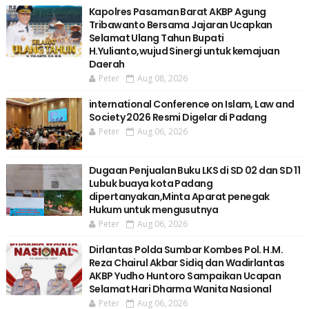
Kapolres Pasaman Barat AKBP Agung
Tribawanto Bersama Jajaran Ucapkan
Selamat Ulang Tahun Bupati
H.Yulianto,wujud Sinergi untuk kemajuan
Daerah
Peter
Aug 08, 2026
international Conference on Islam, Law and
Society 2026 Resmi Digelar di Padang
Peter
Aug 06, 2026
Dugaan Penjualan Buku LKS di SD 02 dan SD 11
Lubuk buaya kota Padang
dipertanyakan,Minta Aparat penegak
Hukum untuk mengusutnya
Peter
Aug 06, 2026
Dirlantas Polda Sumbar Kombes Pol. H.M.
Reza Chairul Akbar Sidiq dan Wadirlantas
AKBP Yudho Huntoro Sampaikan Ucapan
Selamat Hari Dharma Wanita Nasional
Peter
Aug 06, 2026