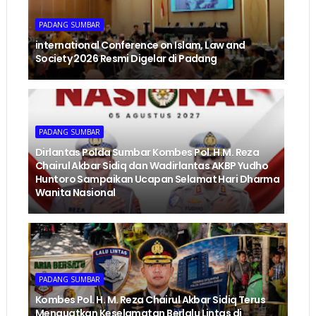
PADANG SUMBAR
international Conference on Islam, Law and
Society 2026 Resmi Digelar di Padang
PADANG SUMBAR
Dirlantas Polda Sumbar Kombes Pol. H.M. Reza
Chairul Akbar Sidiq dan Wadirlantas AKBP Yudho
Huntoro Sampaikan Ucapan Selamat Hari Dharma
Wanita Nasional
PADANG SUMBAR
Kombes Pol. H. M. Reza Chairul Akbar Sidiq Terus
Menguatkan Keselamatan Berlalu Lintas di