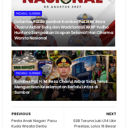
PADANG SUMBAR
Dirlantas Polda Sumbar Kombes Pol. H.M. Reza
Chairul Akbar Sidiq dan Wadirlantas AKBP Yudho
Huntoro Sampaikan Ucapan Selamat Hari Dharma
Wanita Nasional
PADANG SUMBAR
Kombes Pol. H. M. Reza Chairul Akbar Sidiq Terus
Menguatkan Keselamatan Berlalu Lintas di
Sumbar
PREVIOUS
NEXT
Pesta Anak Nagari: Pacu
SSB Taruna Luki U14 Ukir
Kuda Wisata Derby
Prestasi, Lolos 16 Besar