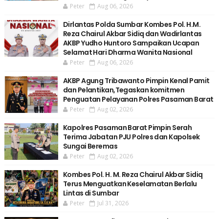
Peter
Aug 06, 2026
Dirlantas Polda Sumbar Kombes Pol. H.M.
Reza Chairul Akbar Sidiq dan Wadirlantas
AKBP Yudho Huntoro Sampaikan Ucapan
Selamat Hari Dharma Wanita Nasional
Peter
Aug 06, 2026
AKBP Agung Tribawanto Pimpin Kenal Pamit
dan Pelantikan,Tegaskan komitmen
Penguatan Pelayanan Polres Pasaman Barat
Peter
Aug 02, 2026
Kapolres Pasaman Barat Pimpin Serah
Terima Jabatan PJU Polres dan Kapolsek
Sungai Beremas
Peter
Aug 02, 2026
Kombes Pol. H. M. Reza Chairul Akbar Sidiq
Terus Menguatkan Keselamatan Berlalu
Lintas di Sumbar
Peter
Jul 31, 2026