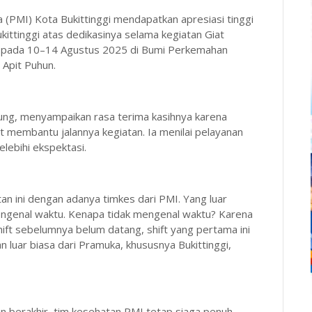
 (PMI) Kota Bukittinggi mendapatkan apresiasi tinggi
ittinggi atas dedikasinya selama kegiatan Giat
n pada 10–14 Agustus 2025 di Bumi Perkemahan
 Apit Puhun.
jung, menyampaikan rasa terima kasihnya karena
membantu jalannya kegiatan. Ia menilai pelayanan
lebihi ekspektasi.
tan ini dengan adanya timkes dari PMI. Yang luar
 mengenal waktu. Kenapa tidak mengenal waktu? Karena
n shift sebelumnya belum datang, shift yang pertama ini
an luar biasa dari Pramuka, khususnya Bukittinggi,
n berakhir, tim kesehatan PMI tetap siaga penuh.