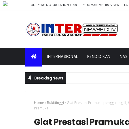
UU PERS NO. 40 TAHUN 1999
PEDOMAN MEDIA SIBER
TAR
INTERNASIONAL
PENDIDIKAN
NAS
Breaking News
Home
/
Bukittinggi
/
Giat Prestasi Pramuka penggalang III, 
Pramuka
Giat Prestasi Pramuka