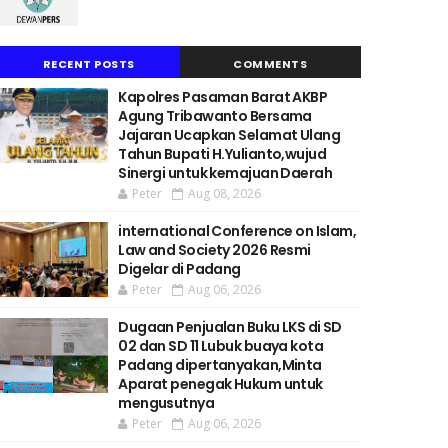
RECENT POSTS
COMMENTS
Kapolres Pasaman Barat AKBP
Agung Tribawanto Bersama
Jajaran Ucapkan Selamat Ulang
Tahun Bupati H.Yulianto,wujud
Sinergi untuk kemajuan Daerah
Peter
Aug 08, 2026
international Conference on Islam,
Law and Society 2026 Resmi
Digelar di Padang
Peter
Aug 06, 2026
Dugaan Penjualan Buku LKS di SD
02 dan SD 11 Lubuk buaya kota
Padang dipertanyakan,Minta
Aparat penegak Hukum untuk
mengusutnya
Peter
Aug 06, 2026