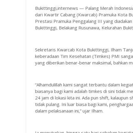
Bukittinggi,internews — Palang Merah Indonesia
dari Kwartir Cabang (Kwarcab) Pramuka Kota Buk
Prestasi Pramuka Penggalang III yang diadaka
Bukittinggi, Belakang Rusunawa, Kelurahan Bukit
Sekretaris Kwarcab Kota Bukittinggi, Ilham Tan
keberadaan Tim Kesehatan (Timkes) PMI sangat 
yang diberikan benar-benar maksimal, bahkan me
“Alhamdulillah kami sangat terbantu dalam kegia
biasanya bagi kami adalah timkes di sini tidak
24 jam di lokasi kita ini. Ada pun shift, kalaupu
tidak pulang. Ini luar biasa bagi kami, pengharga
dalam pelaksanaan ini,” ujar Ilham.
Ia menuturkan, hingga satu hari sebelum kegiata