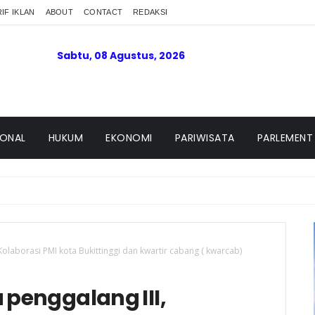
IF IKLAN
ABOUT
CONTACT
REDAKSI
Sabtu, 08 Agustus, 2026
IONAL
HUKUM
EKONOMI
PARIWISATA
PARLEMENT
Kolaborasi PMI kota Bukittinggi dan kwartir cabang ( kwarcab)
 penggalang III,