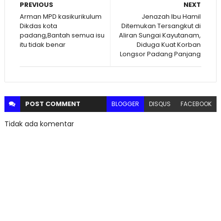
PREVIOUS
NEXT
Arman MPD kasikurikulum
Jenazah Ibu Hamil
Dikdas kota
Ditemukan Tersangkut di
padang,Bantah semua isu
Aliran Sungai Kayutanam,
itu tidak benar
Diduga Kuat Korban
Longsor Padang Panjang
POST
COMMENT
BLOGGER
DISQUS
FACEBOOK
Tidak ada komentar