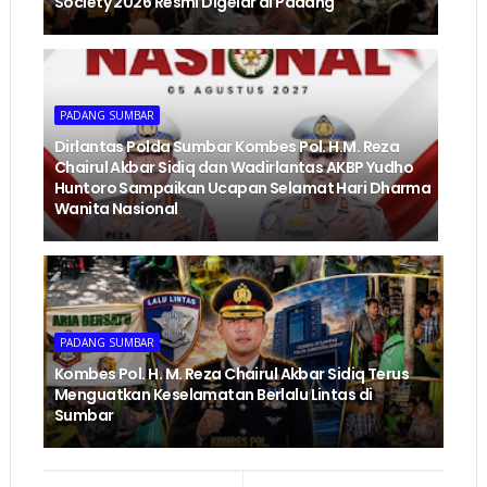
Society 2026 Resmi Digelar di Padang
PADANG SUMBAR
Dirlantas Polda Sumbar Kombes Pol. H.M. Reza
Chairul Akbar Sidiq dan Wadirlantas AKBP Yudho
Huntoro Sampaikan Ucapan Selamat Hari Dharma
Wanita Nasional
PADANG SUMBAR
Kombes Pol. H. M. Reza Chairul Akbar Sidiq Terus
Menguatkan Keselamatan Berlalu Lintas di
Sumbar