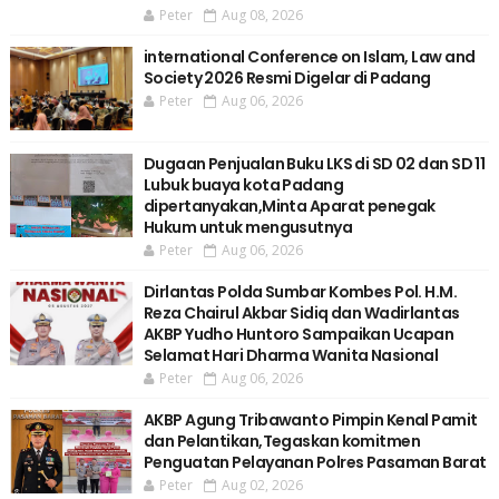
Peter
Aug 08, 2026
international Conference on Islam, Law and
Society 2026 Resmi Digelar di Padang
Peter
Aug 06, 2026
Dugaan Penjualan Buku LKS di SD 02 dan SD 11
Lubuk buaya kota Padang
dipertanyakan,Minta Aparat penegak
Hukum untuk mengusutnya
Peter
Aug 06, 2026
Dirlantas Polda Sumbar Kombes Pol. H.M.
Reza Chairul Akbar Sidiq dan Wadirlantas
AKBP Yudho Huntoro Sampaikan Ucapan
Selamat Hari Dharma Wanita Nasional
Peter
Aug 06, 2026
AKBP Agung Tribawanto Pimpin Kenal Pamit
dan Pelantikan,Tegaskan komitmen
Penguatan Pelayanan Polres Pasaman Barat
Peter
Aug 02, 2026