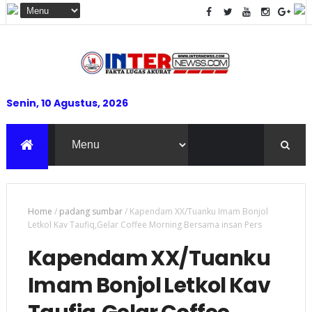
Senin, 10 Agustus, 2026
Home
/
padang sumbar
/
Kapendam XX/Tuanku Imam Bonjol
Letkol Kav Taufiq,Gelar Coffee Morning Bersama insan Pers
Kapendam XX/Tuanku
Imam Bonjol Letkol Kav