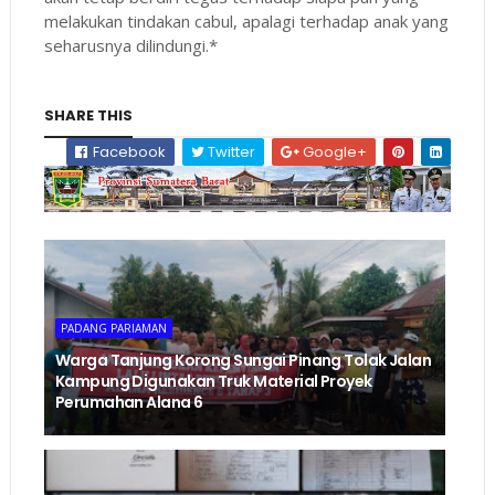
melakukan tindakan cabul, apalagi terhadap anak yang
seharusnya dilindungi.*
SHARE THIS
Facebook
Twitter
Google+
PADANG PARIAMAN
Warga Tanjung Korong Sungai Pinang Tolak Jalan
Kampung Digunakan Truk Material Proyek
Perumahan Alana 6