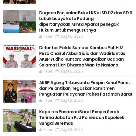
Dugaan Penjualan Buku LKS di SD 02 dan SD 11
Lubuk buaya kota Padang
dipertanyakan,Minta Aparat penegak
Hukum untuk mengusutnya
Peter
Aug 06, 2026
Dirlantas Polda Sumbar Kombes Pol. H.M.
Reza Chairul Akbar Sidiq dan Wadirlantas
AKBP Yudho Huntoro Sampaikan Ucapan
Selamat Hari Dharma Wanita Nasional
Peter
Aug 06, 2026
AKBP Agung Tribawanto Pimpin Kenal Pamit
dan Pelantikan,Tegaskan komitmen
Penguatan Pelayanan Polres Pasaman Barat
Peter
Aug 02, 2026
Kapolres Pasaman Barat Pimpin Serah
Terima Jabatan PJU Polres dan Kapolsek
Sungai Beremas
Peter
Aug 02, 2026