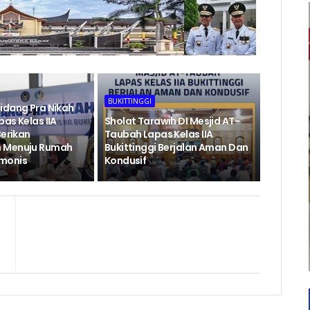
BUKITTINGGI
idang Pra Nikah
as Kelas IIA
Sholat Tarawih DI Mesjid AT-
Berikan
Taubah Lapas Kelas IIA
 Menuju Rumah
Bukittinggi Berjalan Aman Dan
monis
Kondusif