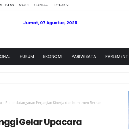
IF IKLAN
ABOUT
CONTACT
REDAKSI
Jumat, 07 Agustus, 2026
IONAL
HUKUM
EKONOMI
PARIWISATA
PARLEMENT
acara Penandatanganan Perjanjian Kinerja dan Komitmen Bersama
inggi Gelar Upacara