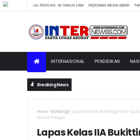
UU PERS NO. 40 TAHUN 1999
PEDOMAN MEDIA SIBER
TAR
INTERNASIONAL
PENDIDIKAN
NAS
Breaking News
Home
/
Bukittinggi
/
Lapas Kelas IIA Bukittinggi Gelar Up
Seluruh Petugas
Lapas Kelas IIA Bukitt