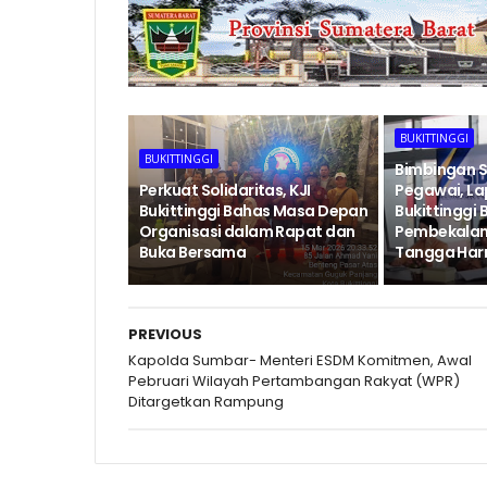
BUKITTINGGI
BUKITTINGGI
Bimbingan S
Perkuat Solidaritas, KJI
Pegawai, Lap
Bukittinggi Bahas Masa Depan
Bukittinggi 
Organisasi dalam Rapat dan
Pembekalan
Buka Bersama
Tangga Har
PREVIOUS
Kapolda Sumbar- Menteri ESDM Komitmen, Awal
Pebruari Wilayah Pertambangan Rakyat (WPR)
Ditargetkan Rampung