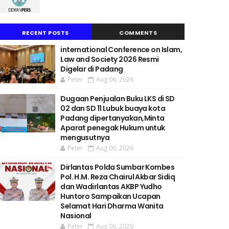
RECENT POSTS
COMMENTS
international Conference on Islam,
Law and Society 2026 Resmi
Digelar di Padang
Peter
Aug 06, 2026
Dugaan Penjualan Buku LKS di SD
02 dan SD 11 Lubuk buaya kota
Padang dipertanyakan,Minta
Aparat penegak Hukum untuk
mengusutnya
Peter
Aug 06, 2026
Dirlantas Polda Sumbar Kombes
Pol. H.M. Reza Chairul Akbar Sidiq
dan Wadirlantas AKBP Yudho
Huntoro Sampaikan Ucapan
Selamat Hari Dharma Wanita
Nasional
Peter
Aug 06, 2026