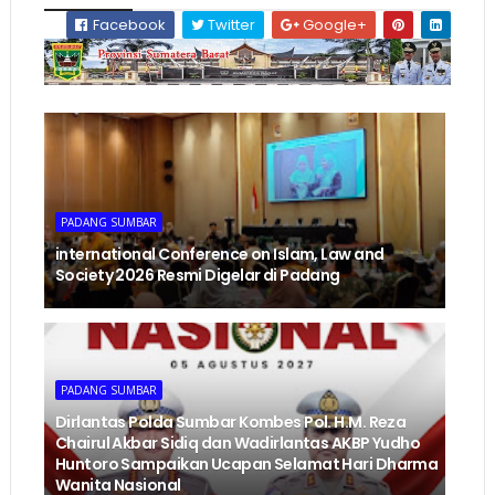
Facebook
Twitter
Google+
PADANG SUMBAR
international Conference on Islam, Law and
Society 2026 Resmi Digelar di Padang
PADANG SUMBAR
Dirlantas Polda Sumbar Kombes Pol. H.M. Reza
Chairul Akbar Sidiq dan Wadirlantas AKBP Yudho
Huntoro Sampaikan Ucapan Selamat Hari Dharma
Wanita Nasional