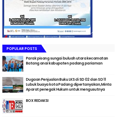
POPULAR POSTS
Parak pisang sungai buluah utara kecamatan
Batang anai kabupaten padang pariaman
Dugaan Penjualan Buku LKS di SD 02 dan SD 11
Lubuk buaya kota Padang dipertanyakan,Minta
Aparat penegak Hukum untuk mengusutnya
BOX REDAKSI