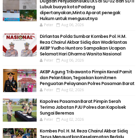
Dugaan Penjualan Buku LKS di SD 02 dan SD 11
Lubuk buaya kota Padang
dipertanyakan,Minta Aparat penegak
Hukum untuk mengusutnya
Peter
Aug 06, 2026
Dirlantas Polda Sumbar Kombes Pol. H.M.
Reza Chairul Akbar Sidiq dan Wadirlantas
AKBP Yudho Huntoro Sampaikan Ucapan
Selamat Hari Dharma Wanita Nasional
Peter
Aug 06, 2026
AKBP Agung Tribawanto Pimpin Kenal Pamit
dan Pelantikan,Tegaskan komitmen
Penguatan Pelayanan Polres Pasaman Barat
Peter
Aug 02, 2026
Kapolres Pasaman Barat Pimpin Serah
Terima Jabatan PJU Polres dan Kapolsek
Sungai Beremas
Peter
Aug 02, 2026
Kombes Pol. H. M. Reza Chairul Akbar Sidiq
Terus Menguatkan Keselamatan Berlalu