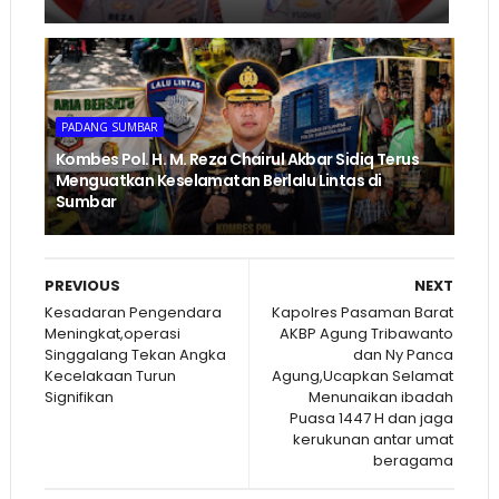
PADANG SUMBAR
Kombes Pol. H. M. Reza Chairul Akbar Sidiq Terus
Menguatkan Keselamatan Berlalu Lintas di
Sumbar
PREVIOUS
NEXT
Kesadaran Pengendara
Kapolres Pasaman Barat
Meningkat,operasi
AKBP Agung Tribawanto
Singgalang Tekan Angka
dan Ny Panca
Kecelakaan Turun
Agung,Ucapkan Selamat
Signifikan
Menunaikan ibadah
Puasa 1447 H dan jaga
kerukunan antar umat
beragama