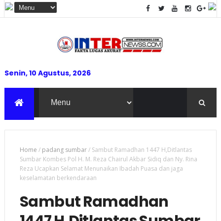
Senin, 10 Agustus, 2026
Home
/
padang sumbar
/
Sambut Ramadhan 1447 H,Ditlantas
Sumbar Kombes Pol H. M. Reza Chairul Akbar Sidiq dan Ny. Rina
Reza Ucapkan Selamat Menunaikan Ibadah Puasa dan jaga
keselamatan berkendaraan
Sambut Ramadhan
1447 H,Ditlantas Sumbar