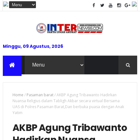
Minggu, 09 Agustus, 2026
Home
/
Pasaman barat
/
AKBP Agung Tribawanto Hadirkan
Nuansa Religius dalam Tabligh Akbar secara virtual Bersama
UAS di Polres Pasaman Barat,Dan berbuka puasa dengan Anak
Yatim
AKBP Agung Tribawanto
Hadirkan Nuansa