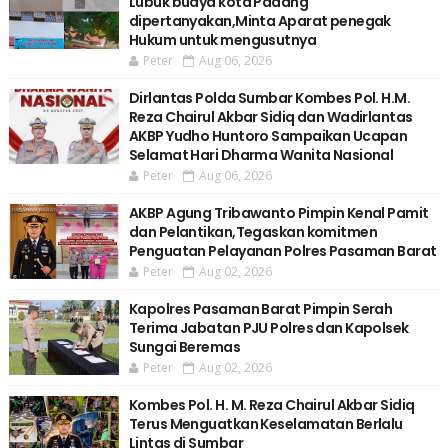
Lubuk buaya kota Padang
dipertanyakan,Minta Aparat penegak
Hukum untuk mengusutnya
Peter
Aug 06, 2026
Dirlantas Polda Sumbar Kombes Pol. H.M.
Reza Chairul Akbar Sidiq dan Wadirlantas
AKBP Yudho Huntoro Sampaikan Ucapan
Selamat Hari Dharma Wanita Nasional
Peter
Aug 06, 2026
AKBP Agung Tribawanto Pimpin Kenal Pamit
dan Pelantikan,Tegaskan komitmen
Penguatan Pelayanan Polres Pasaman Barat
Peter
Aug 02, 2026
Kapolres Pasaman Barat Pimpin Serah
Terima Jabatan PJU Polres dan Kapolsek
Sungai Beremas
Peter
Aug 02, 2026
Kombes Pol. H. M. Reza Chairul Akbar Sidiq
Terus Menguatkan Keselamatan Berlalu
Lintas di Sumbar