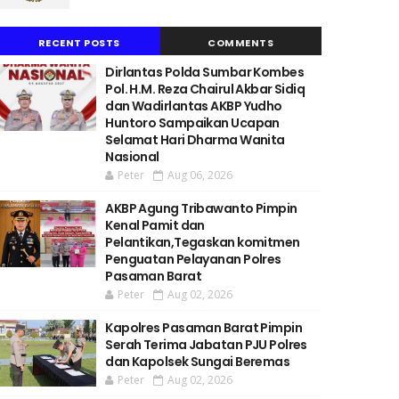
RECENT POSTS
COMMENTS
Dirlantas Polda Sumbar Kombes
Pol. H.M. Reza Chairul Akbar Sidiq
dan Wadirlantas AKBP Yudho
Huntoro Sampaikan Ucapan
Selamat Hari Dharma Wanita
Nasional
Peter
Aug 06, 2026
AKBP Agung Tribawanto Pimpin
Kenal Pamit dan
Pelantikan,Tegaskan komitmen
Penguatan Pelayanan Polres
Pasaman Barat
Peter
Aug 02, 2026
Kapolres Pasaman Barat Pimpin
Serah Terima Jabatan PJU Polres
dan Kapolsek Sungai Beremas
Peter
Aug 02, 2026