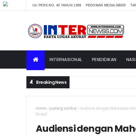
UU PERS NO. 40 TAHUN 1999
PEDOMAN MEDIA SIBER
TAR
INTERNASIONAL
PENDIDIKAN
NAS
Breaking News
Home
/
padang sumbar
/
Audiensi dengan Mahasiswa IAI
Bonjol
Audiensi dengan Mahas