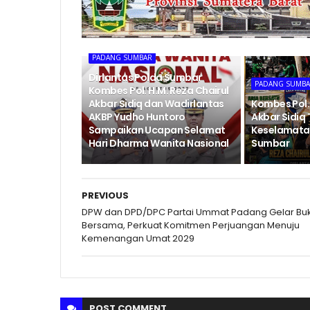
PADANG SUMBAR
Dirlantas Polda Sumbar
PADANG SUMB
Kombes Pol. H.M. Reza Chairul
Akbar Sidiq dan Wadirlantas
Kombes Pol. 
AKBP Yudho Huntoro
Akbar Sidiq
Sampaikan Ucapan Selamat
Keselamatan 
Hari Dharma Wanita Nasional
Sumbar
PREVIOUS
DPW dan DPD/DPC Partai Ummat Padang Gelar Bu
Bersama, Perkuat Komitmen Perjuangan Menuju
Kemenangan Umat 2029
POST
COMMENT