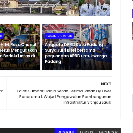
AR
PADANG SUMBAR
H. M. Reza Chairul
Anggota DPRD Kota Padang
 Terus Menguatkan
Surya Jufri Bitel bersama
Berlalu Lintas di
perjuangan APBD untuk warga
Padang
NEXT
ka
Kajati Sumbar Hadiri Serah Terima Lahan Fly Over
Panorama I, Wujud Pengawalan Pembangunan
infrastruktur Sitinjau Lauik
BLOGGER
DISQUS
FACEBOOK