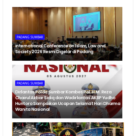
PADANG SUMBAR
international Conference on Islam, Law and
Society 2026 Resmi Digelar di Padang
PADANG SUMBAR
Dirlantas Polda Sumbar Kombes Pol. H.M. Reza
Chairul Akbar Sidiq dan Wadirlantas AKBP Yudho
Huntoro Sampaikan Ucapan Selamat Hari Dharma
Wanita Nasional