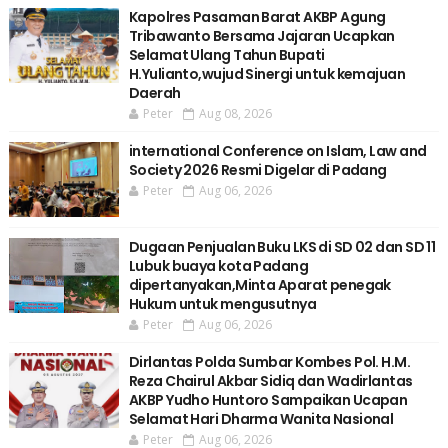
Kapolres Pasaman Barat AKBP Agung
Tribawanto Bersama Jajaran Ucapkan
Selamat Ulang Tahun Bupati
H.Yulianto,wujud Sinergi untuk kemajuan
Daerah
Peter
Aug 08, 2026
international Conference on Islam, Law and
Society 2026 Resmi Digelar di Padang
Peter
Aug 06, 2026
Dugaan Penjualan Buku LKS di SD 02 dan SD 11
Lubuk buaya kota Padang
dipertanyakan,Minta Aparat penegak
Hukum untuk mengusutnya
Peter
Aug 06, 2026
Dirlantas Polda Sumbar Kombes Pol. H.M.
Reza Chairul Akbar Sidiq dan Wadirlantas
AKBP Yudho Huntoro Sampaikan Ucapan
Selamat Hari Dharma Wanita Nasional
Peter
Aug 06, 2026