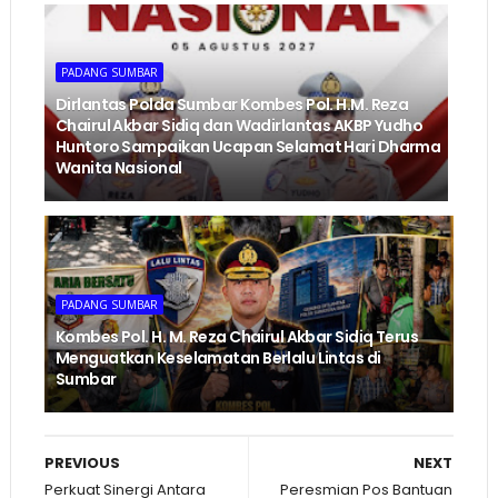
PADANG SUMBAR
Dirlantas Polda Sumbar Kombes Pol. H.M. Reza
Chairul Akbar Sidiq dan Wadirlantas AKBP Yudho
Huntoro Sampaikan Ucapan Selamat Hari Dharma
Wanita Nasional
PADANG SUMBAR
Kombes Pol. H. M. Reza Chairul Akbar Sidiq Terus
Menguatkan Keselamatan Berlalu Lintas di
Sumbar
PREVIOUS
NEXT
Perkuat Sinergi Antara
Peresmian Pos Bantuan