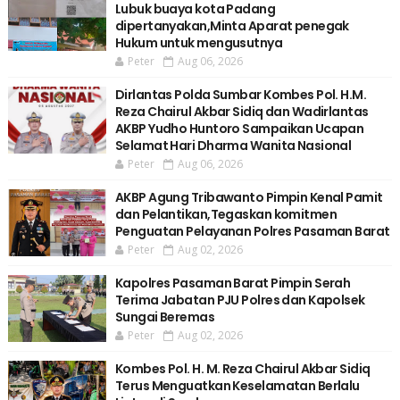
Lubuk buaya kota Padang
dipertanyakan,Minta Aparat penegak
Hukum untuk mengusutnya
Peter
Aug 06, 2026
Dirlantas Polda Sumbar Kombes Pol. H.M.
Reza Chairul Akbar Sidiq dan Wadirlantas
AKBP Yudho Huntoro Sampaikan Ucapan
Selamat Hari Dharma Wanita Nasional
Peter
Aug 06, 2026
AKBP Agung Tribawanto Pimpin Kenal Pamit
dan Pelantikan,Tegaskan komitmen
Penguatan Pelayanan Polres Pasaman Barat
Peter
Aug 02, 2026
Kapolres Pasaman Barat Pimpin Serah
Terima Jabatan PJU Polres dan Kapolsek
Sungai Beremas
Peter
Aug 02, 2026
Kombes Pol. H. M. Reza Chairul Akbar Sidiq
Terus Menguatkan Keselamatan Berlalu