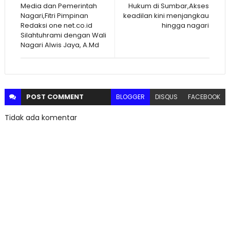
Media dan Pemerintah
Hukum di Sumbar,Akses
Nagari,Fitri Pimpinan
keadilan kini menjangkau
Redaksi one net.co.id
hingga nagari
Silahtuhrami dengan Wali
Nagari Alwis Jaya, A.Md
POST
COMMENT
BLOGGER
DISQUS
FACEBOOK
Tidak ada komentar