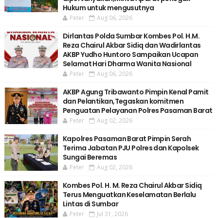
Hukum untuk mengusutnya
Peter
Aug 06, 2026
Dirlantas Polda Sumbar Kombes Pol. H.M.
Reza Chairul Akbar Sidiq dan Wadirlantas
AKBP Yudho Huntoro Sampaikan Ucapan
Selamat Hari Dharma Wanita Nasional
Peter
Aug 06, 2026
AKBP Agung Tribawanto Pimpin Kenal Pamit
dan Pelantikan,Tegaskan komitmen
Penguatan Pelayanan Polres Pasaman Barat
Peter
Aug 02, 2026
Kapolres Pasaman Barat Pimpin Serah
Terima Jabatan PJU Polres dan Kapolsek
Sungai Beremas
Peter
Aug 02, 2026
Kombes Pol. H. M. Reza Chairul Akbar Sidiq
Terus Menguatkan Keselamatan Berlalu
Lintas di Sumbar
Peter
Jul 31, 2026