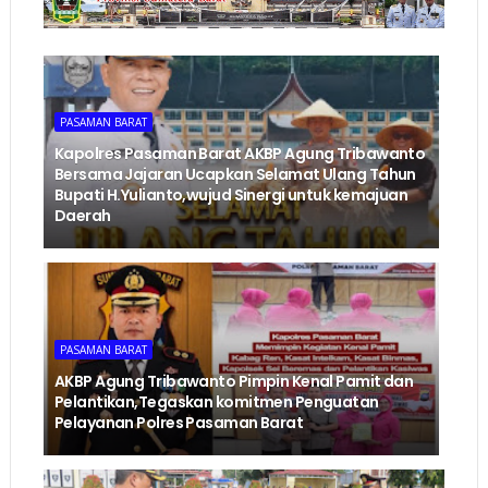
PASAMAN BARAT
Kapolres Pasaman Barat AKBP Agung Tribawanto
Bersama Jajaran Ucapkan Selamat Ulang Tahun
Bupati H.Yulianto,wujud Sinergi untuk kemajuan
Daerah
PASAMAN BARAT
AKBP Agung Tribawanto Pimpin Kenal Pamit dan
Pelantikan,Tegaskan komitmen Penguatan
Pelayanan Polres Pasaman Barat