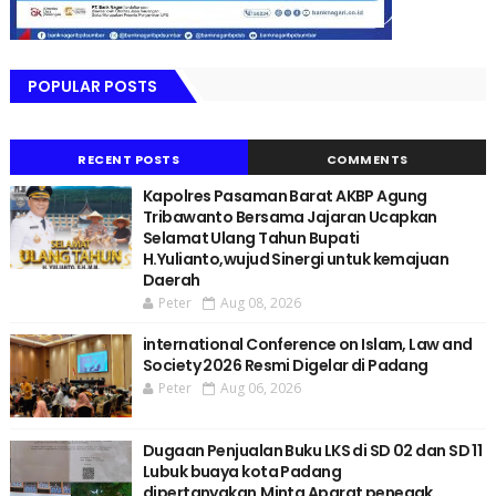
POPULAR POSTS
RECENT POSTS
COMMENTS
Kapolres Pasaman Barat AKBP Agung
Tribawanto Bersama Jajaran Ucapkan
Selamat Ulang Tahun Bupati
H.Yulianto,wujud Sinergi untuk kemajuan
Daerah
Peter
Aug 08, 2026
international Conference on Islam, Law and
Society 2026 Resmi Digelar di Padang
Peter
Aug 06, 2026
Dugaan Penjualan Buku LKS di SD 02 dan SD 11
Lubuk buaya kota Padang
dipertanyakan,Minta Aparat penegak