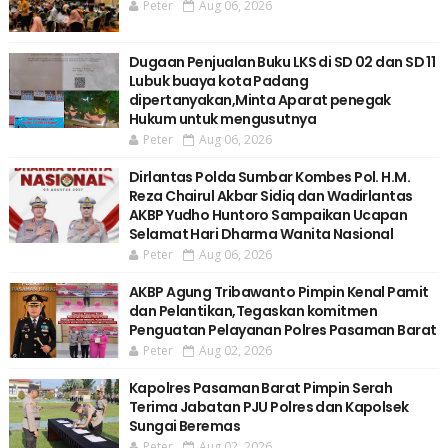
Peter
Aug 06, 2026
Dugaan Penjualan Buku LKS di SD 02 dan SD 11
Lubuk buaya kota Padang
dipertanyakan,Minta Aparat penegak
Hukum untuk mengusutnya
Peter
Aug 06, 2026
Dirlantas Polda Sumbar Kombes Pol. H.M.
Reza Chairul Akbar Sidiq dan Wadirlantas
AKBP Yudho Huntoro Sampaikan Ucapan
Selamat Hari Dharma Wanita Nasional
Peter
Aug 06, 2026
AKBP Agung Tribawanto Pimpin Kenal Pamit
dan Pelantikan,Tegaskan komitmen
Penguatan Pelayanan Polres Pasaman Barat
Peter
Aug 02, 2026
Kapolres Pasaman Barat Pimpin Serah
Terima Jabatan PJU Polres dan Kapolsek
Sungai Beremas
Peter
Aug 02, 2026