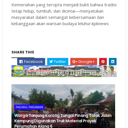
Kemeriahan yang tercipta menjadi bukti bahwa tradisi
tetap hidup, tumbuh, dan dicintai—menyatukan
masyarakat dalam semangat kebersamaan dan
kebanggaan akan warisan budaya leluhur.kpknews
SHARE THIS
Facebook
Twitter
Google+
PADANG PARIAMAN
Warga Tanjung Korong Sungai Pinang Tolak Jalan
Kampung Digunakan Truk Material Proyek
Perumahan Alana 6