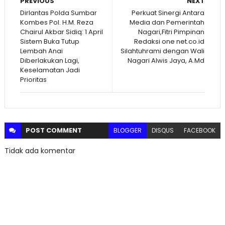
PREVIOUS
NEXT
Dirlantas Polda Sumbar
Perkuat Sinergi Antara
Kombes Pol. H.M. Reza
Media dan Pemerintah
Chairul Akbar Sidiq: 1 April
Nagari,Fitri Pimpinan
Sistem Buka Tutup
Redaksi one net.co.id
Lembah Anai
Silahtuhrami dengan Wali
Diberlakukan Lagi,
Nagari Alwis Jaya, A.Md
Keselamatan Jadi
Prioritas
POST
COMMENT
BLOGGER
DISQUS
FACEBOOK
Tidak ada komentar