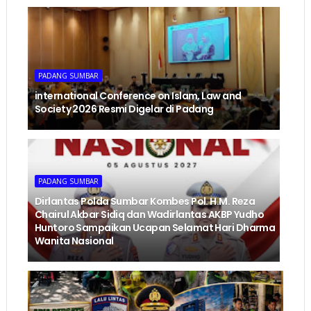
PADANG SUMBAR
international Conference on Islam, Law and
Society 2026 Resmi Digelar di Padang
PADANG SUMBAR
Dirlantas Polda Sumbar Kombes Pol. H.M. Reza
Chairul Akbar Sidiq dan Wadirlantas AKBP Yudho
Huntoro Sampaikan Ucapan Selamat Hari Dharma
Wanita Nasional