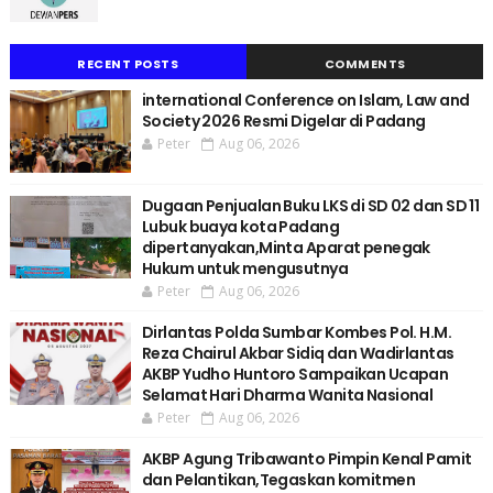
RECENT POSTS
COMMENTS
international Conference on Islam, Law and
Society 2026 Resmi Digelar di Padang
Peter
Aug 06, 2026
Dugaan Penjualan Buku LKS di SD 02 dan SD 11
Lubuk buaya kota Padang
dipertanyakan,Minta Aparat penegak
Hukum untuk mengusutnya
Peter
Aug 06, 2026
Dirlantas Polda Sumbar Kombes Pol. H.M.
Reza Chairul Akbar Sidiq dan Wadirlantas
AKBP Yudho Huntoro Sampaikan Ucapan
Selamat Hari Dharma Wanita Nasional
Peter
Aug 06, 2026
AKBP Agung Tribawanto Pimpin Kenal Pamit
dan Pelantikan,Tegaskan komitmen