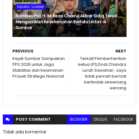
PADANG SUMBAR
Kombes Pol. H. M. Reza Chairul Akbar Sidiq Terus
Menguatkan Keselamatan Berlalu Lintas di
Sumbar
PREVIOUS
NEXT
Kejati Sumbar Sampaikan
Terkait Pemberhentian
PPS 2026 untuk Jaga
ketua LPS,Dodi Chandra
Stabilitas dan Keamanan
Lurah Sawahan : saya
Proyek Strategis Nasional
tidak pernah berniat
bertindak sewenang
wenang
POST
COMMENT
BLOGGER
DISQUS
FACEBOOK
Tidak ada komentar