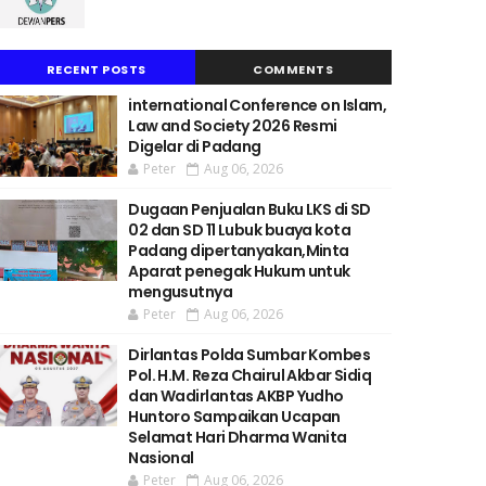
RECENT POSTS
COMMENTS
international Conference on Islam,
Law and Society 2026 Resmi
Digelar di Padang
Peter
Aug 06, 2026
Dugaan Penjualan Buku LKS di SD
02 dan SD 11 Lubuk buaya kota
Padang dipertanyakan,Minta
Aparat penegak Hukum untuk
mengusutnya
Peter
Aug 06, 2026
Dirlantas Polda Sumbar Kombes
Pol. H.M. Reza Chairul Akbar Sidiq
dan Wadirlantas AKBP Yudho
Huntoro Sampaikan Ucapan
Selamat Hari Dharma Wanita
Nasional
Peter
Aug 06, 2026