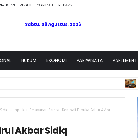
IF IKLAN
ABOUT
CONTACT
REDAKSI
Sabtu, 08 Agustus, 2026
IONAL
HUKUM
EKONOMI
PARIWISATA
PARLEMENT
PADANG 
 Sidiq sampaikan Pelayanan Samsat Kembali Dibuka Sabtu 4 April
rul Akbar Sidiq