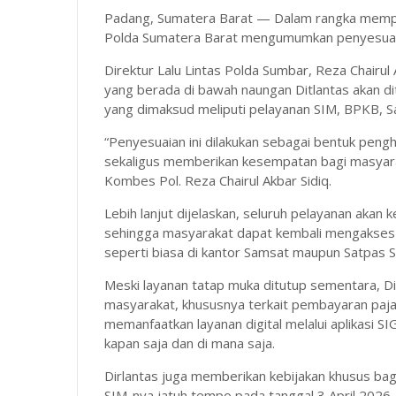
Padang, Sumatera Barat — Dalam rangka memperi
Polda Sumatera Barat mengumumkan penyesuaia
Direktur Lalu Lintas Polda Sumbar, Reza Chairu
yang berada di bawah naungan Ditlantas akan di
yang dimaksud meliputi pelayanan SIM, BPKB, Sam
“Penyesuaian ini dilakukan sebagai bentuk pen
sekaligus memberikan kesempatan bagi masyarak
Kombes Pol. Reza Chairul Akbar Sidiq.
Lebih lanjut dijelaskan, seluruh pelayanan akan 
sehingga masyarakat dapat kembali mengakses 
seperti biasa di kantor Samsat maupun Satpas S
Meski layanan tatap muka ditutup sementara, D
masyarakat, khususnya terkait pembayaran paj
memanfaatkan layanan digital melalui aplikasi S
kapan saja dan di mana saja.
Dirlantas juga memberikan kebijakan khusus ba
SIM-nya jatuh tempo pada tanggal 3 April 2026