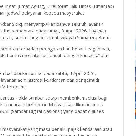
ngati Jumat Agung, Direktorat Lalu Lintas (Ditlantas)
n jadwal pelayanan kepada masyarakat.
l Akbar Sidiq, menyampaikan bahwa seluruh layanan
tutup sementara pada Jumat, 3 April 2026. Layanan
sat, serta tilang di seluruh wilayah Sumatera Barat.
ghormatan terhadap peringatan hari besar keagamaan,
at untuk menjalankan ibadah dengan khusyuk,” ujar
kembali dibuka normal pada Sabtu, 4 April 2026,
layanan administrasi kendaraan dan pengemudi
IM terdekat.
itlantas Polda Sumbar tetap memberikan solusi bagi
ak kendaraan bermotor. Masyarakat diimbau untuk
IGNAL (Samsat Digital Nasional) yang dapat diakses
gi masyarakat yang masa berlaku pajak kendaraan atau
. Masyarakat tetap diberikan kesempatan untuk