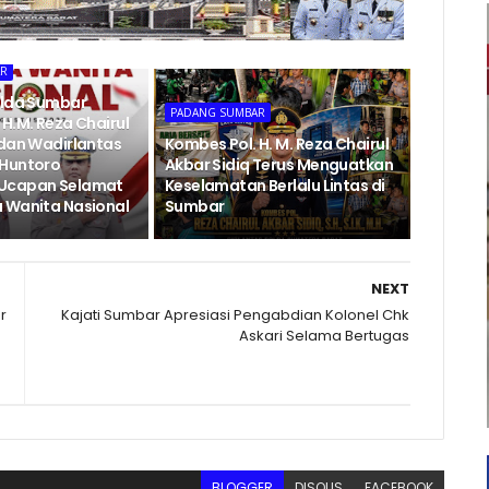
AR
olda Sumbar
PADANG SUMBAR
H.M. Reza Chairul
 dan Wadirlantas
Kombes Pol. H. M. Reza Chairul
 Huntoro
Akbar Sidiq Terus Menguatkan
Ucapan Selamat
Keselamatan Berlalu Lintas di
 Wanita Nasional
Sumbar
NEXT
r
Kajati Sumbar Apresiasi Pengabdian Kolonel Chk
Askari Selama Bertugas
BLOGGER
DISQUS
FACEBOOK