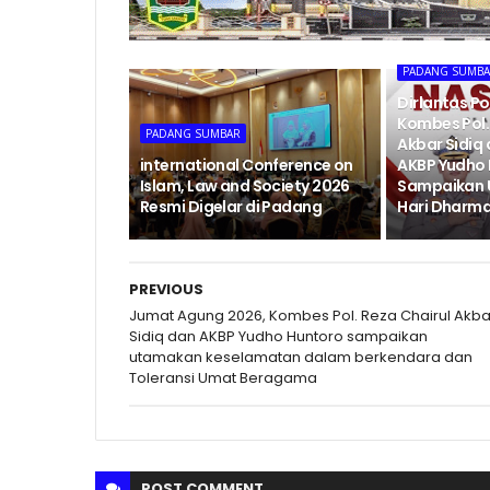
PADANG SUMB
Dirlantas P
Kombes Pol. 
PADANG SUMBAR
Akbar Sidiq
international Conference on
AKBP Yudho
Islam, Law and Society 2026
Sampaikan 
Resmi Digelar di Padang
Hari Dharma
PREVIOUS
Jumat Agung 2026, Kombes Pol. Reza Chairul Akba
Sidiq dan AKBP Yudho Huntoro sampaikan
utamakan keselamatan dalam berkendara dan
Toleransi Umat Beragama
POST
COMMENT