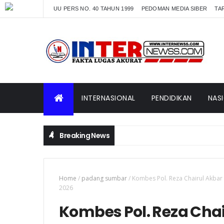
UU PERS NO. 40 TAHUN 1999
PEDOMAN MEDIA SIBER
TAR
INTERNASIONAL
PENDIDIKAN
NAS
Breaking News
Home
/
padang sumbar
/
Kombes Pol. Reza Chairul Akbar
2026
Kombes Pol. Reza Chai