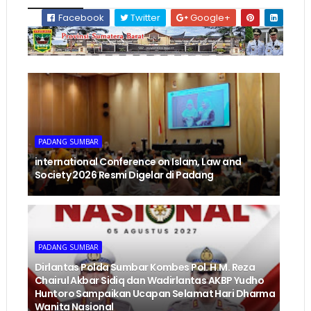
Facebook
Twitter
Google+
PADANG SUMBAR
international Conference on Islam, Law and
Society 2026 Resmi Digelar di Padang
PADANG SUMBAR
Dirlantas Polda Sumbar Kombes Pol. H.M. Reza
Chairul Akbar Sidiq dan Wadirlantas AKBP Yudho
Huntoro Sampaikan Ucapan Selamat Hari Dharma
Wanita Nasional