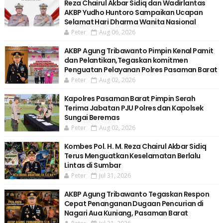
Reza Chairul Akbar Sidiq dan Wadirlantas
AKBP Yudho Huntoro Sampaikan Ucapan
Selamat Hari Dharma Wanita Nasional
Peter
Aug 06, 2026
AKBP Agung Tribawanto Pimpin Kenal Pamit
dan Pelantikan,Tegaskan komitmen
Penguatan Pelayanan Polres Pasaman Barat
Peter
Aug 02, 2026
Kapolres Pasaman Barat Pimpin Serah
Terima Jabatan PJU Polres dan Kapolsek
Sungai Beremas
Peter
Aug 02, 2026
Kombes Pol. H. M. Reza Chairul Akbar Sidiq
Terus Menguatkan Keselamatan Berlalu
Lintas di Sumbar
Peter
Jul 31, 2026
AKBP Agung Tribawanto Tegaskan Respon
Cepat Penanganan Dugaan Pencurian di
Nagari Aua Kuniang, Pasaman Barat