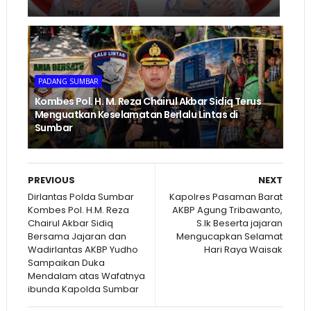
PADANG SUMBAR
Kombes Pol. H. M. Reza Chairul Akbar Sidiq Terus
Menguatkan Keselamatan Berlalu Lintas di
Sumbar
PREVIOUS
NEXT
Dirlantas Polda Sumbar
Kapolres Pasaman Barat
Kombes Pol. H.M. Reza
AKBP Agung Tribawanto,
Chairul Akbar Sidiq
S.Ik Beserta jajaran
Bersama Jajaran dan
Mengucapkan Selamat
Wadirlantas AKBP Yudho
Hari Raya Waisak
Sampaikan Duka
Mendalam atas Wafatnya
ibunda Kapolda Sumbar