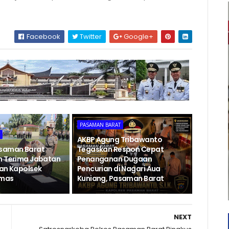
Facebook
Twitter
Google+
PASAMAN BARAT
T
AKBP Agung Tribawanto
asaman Barat
Tegaskan Respon Cepat
h Terima Jabatan
Penanganan Dugaan
dan Kapolsek
Pencurian di Nagari Aua
emas
Kuniang, Pasaman Barat
NEXT