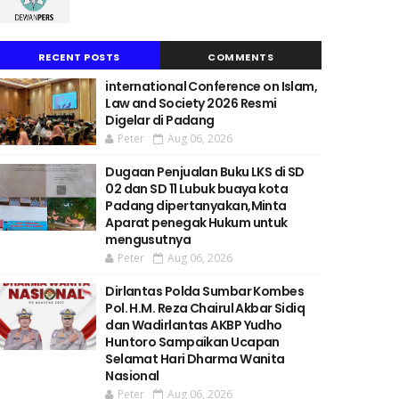
RECENT POSTS
COMMENTS
international Conference on Islam,
Law and Society 2026 Resmi
Digelar di Padang
Peter
Aug 06, 2026
Dugaan Penjualan Buku LKS di SD
02 dan SD 11 Lubuk buaya kota
Padang dipertanyakan,Minta
Aparat penegak Hukum untuk
mengusutnya
Peter
Aug 06, 2026
Dirlantas Polda Sumbar Kombes
Pol. H.M. Reza Chairul Akbar Sidiq
dan Wadirlantas AKBP Yudho
Huntoro Sampaikan Ucapan
Selamat Hari Dharma Wanita
Nasional
Peter
Aug 06, 2026