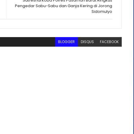
Satresnarkoba Polres Pasaman Barat Ringkus
Pengedar Sabu-Sabu dan Ganja Kering di Jorong
Sidomulyo
BLOGGER
DISQUS
FACEBOOK