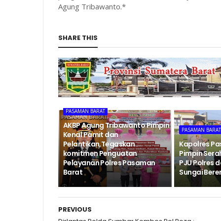
Agung Tribawanto.*
SHARE THIS
PASAMAN BARAT
AKBP Agung Tribawanto Pimpin
PASAMAN BARA
Kenal Pamit dan
Pelantikan,Tegaskan
Kapolres P
komitmen Penguatan
Pimpin Sera
Pelayanan Polres Pasaman
PJU Polres 
Barat
Sungai Ber
PREVIOUS