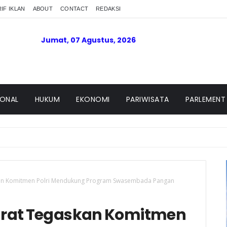
IF IKLAN
ABOUT
CONTACT
REDAKSI
Jumat, 07 Agustus, 2026
IONAL
HUKUM
EKONOMI
PARIWISATA
PARLEMENT
an Komitmen Polri Mendukung Program Swasembada Pangan
arat Tegaskan Komitmen