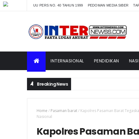
UU PERS NO. 40 TAHUN 1999
PEDOMAN MEDIA SIBER
TAR
INTERNASIONAL
PENDIDIKAN
NAS
Breaking News
Home
/
Pasaman barat
/
Kapolres Pasaman Barat Tegask
Nasional
Kapolres Pasaman B