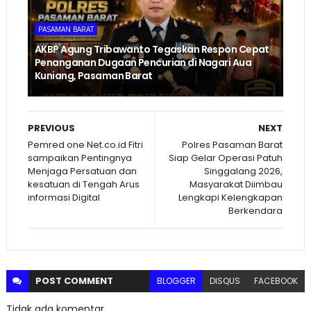
PASAMAN BARAT
AKBP Agung Tribawanto Tegaskan Respon Cepat
Penanganan Dugaan Pencurian di Nagari Aua
Kuniang, Pasaman Barat
PREVIOUS
NEXT
Pemred one Net.co.id Fitri
Polres Pasaman Barat
sampaikan Pentingnya
Siap Gelar Operasi Patuh
Menjaga Persatuan dan
Singgalang 2026,
kesatuan di Tengah Arus
Masyarakat Diimbau
informasi Digital
Lengkapi Kelengkapan
Berkendara
POST
COMMENT
BLOGGER
DISQUS
FACEBOOK
Tidak ada komentar