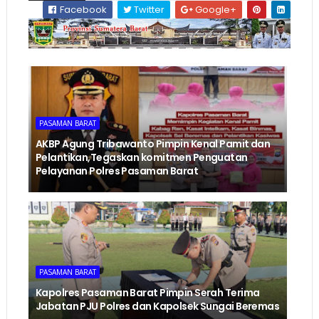
Facebook
Twitter
Google+
PASAMAN BARAT
AKBP Agung Tribawanto Pimpin Kenal Pamit dan
Pelantikan,Tegaskan komitmen Penguatan
Pelayanan Polres Pasaman Barat
PASAMAN BARAT
Kapolres Pasaman Barat Pimpin Serah Terima
Jabatan PJU Polres dan Kapolsek Sungai Beremas