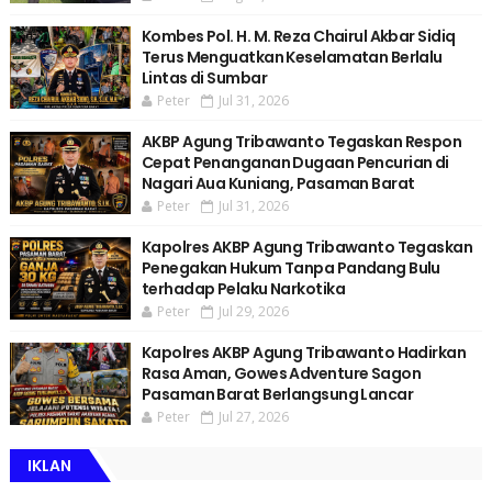
Kombes Pol. H. M. Reza Chairul Akbar Sidiq
Terus Menguatkan Keselamatan Berlalu
Lintas di Sumbar
Peter
Jul 31, 2026
AKBP Agung Tribawanto Tegaskan Respon
Cepat Penanganan Dugaan Pencurian di
Nagari Aua Kuniang, Pasaman Barat
Peter
Jul 31, 2026
Kapolres AKBP Agung Tribawanto Tegaskan
Penegakan Hukum Tanpa Pandang Bulu
terhadap Pelaku Narkotika
Peter
Jul 29, 2026
Kapolres AKBP Agung Tribawanto Hadirkan
Rasa Aman, Gowes Adventure Sagon
Pasaman Barat Berlangsung Lancar
Peter
Jul 27, 2026
IKLAN