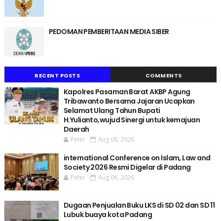
PEDOMAN PEMBERITAAN MEDIA SIBER
RECENT POSTS
COMMENTS
Kapolres Pasaman Barat AKBP Agung
Tribawanto Bersama Jajaran Ucapkan
Selamat Ulang Tahun Bupati
H.Yulianto,wujud Sinergi untuk kemajuan
Daerah
Peter
Aug 08, 2026
international Conference on Islam, Law and
Society 2026 Resmi Digelar di Padang
Peter
Aug 06, 2026
Dugaan Penjualan Buku LKS di SD 02 dan SD 11
Lubuk buaya kota Padang