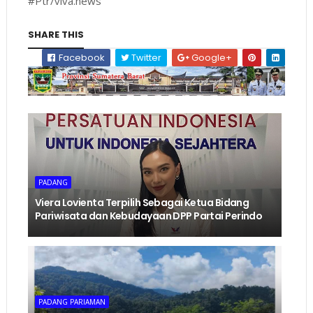
#Ptr/viva.news
SHARE THIS
Facebook
Twitter
Google+
PADANG
Viera Lovienta Terpilih Sebagai Ketua Bidang
Pariwisata dan Kebudayaan DPP Partai Perindo
PADANG PARIAMAN