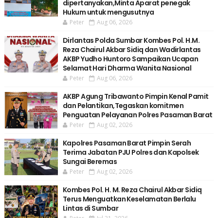
dipertanyakan,Minta Aparat penegak
Hukum untuk mengusutnya
Peter
Aug 06, 2026
Dirlantas Polda Sumbar Kombes Pol. H.M.
Reza Chairul Akbar Sidiq dan Wadirlantas
AKBP Yudho Huntoro Sampaikan Ucapan
Selamat Hari Dharma Wanita Nasional
Peter
Aug 06, 2026
AKBP Agung Tribawanto Pimpin Kenal Pamit
dan Pelantikan,Tegaskan komitmen
Penguatan Pelayanan Polres Pasaman Barat
Peter
Aug 02, 2026
Kapolres Pasaman Barat Pimpin Serah
Terima Jabatan PJU Polres dan Kapolsek
Sungai Beremas
Peter
Aug 02, 2026
Kombes Pol. H. M. Reza Chairul Akbar Sidiq
Terus Menguatkan Keselamatan Berlalu
Lintas di Sumbar