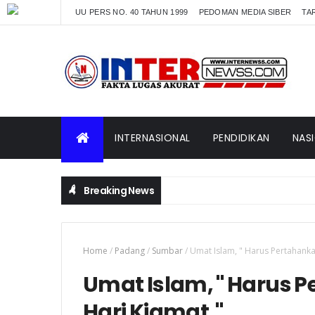
UU PERS NO. 40 TAHUN 1999
PEDOMAN MEDIA SIBER
TAR
INTERNASIONAL
PENDIDIKAN
NAS
Breaking News
Home
/
Padang
/
Sumbar
/
Umat Islam, " Harus Pertahanka
Umat Islam, " Harus 
Hari Kiamat,"