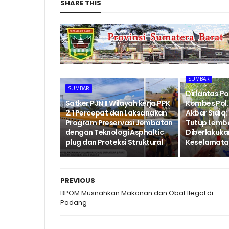
SHARE THIS
SUMBAR
SUMBAR
Dirlantas P
‎Satker PJN II Wilayah kerja PPK
Kombes Pol. 
2.1 Percepat dan Laksanakan
Akbar Sidiq: 
Program Preservasi Jembatan
Tutup Lemb
dengan Teknologi Asphaltic
Diberlakukan
plug dan Proteksi Struktural ‎
Keselamatan
PREVIOUS
BPOM Musnahkan Makanan dan Obat Ilegal di
Padang