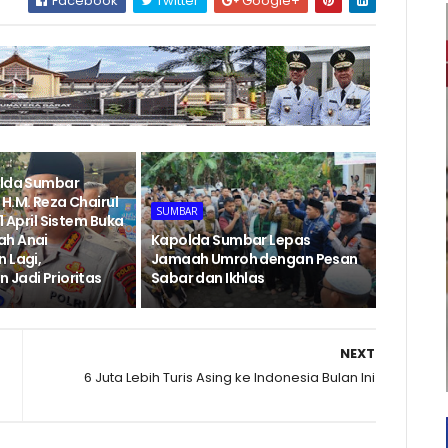
Facebook
Twitter
Google+
olda Sumbar
H.M. Reza Chairul
SUMBAR
1 April Sistem Buka
ah Anai
Kapolda Sumbar Lepas
 Lagi,
Jamaah Umroh dengan Pesan
 Jadi Prioritas
Sabar dan Ikhlas
NEXT
6 Juta Lebih Turis Asing ke Indonesia Bulan Ini