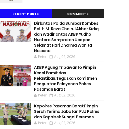
RECENT POSTS
COMMENTS
Dirlantas Polda Sumbar Kombes
Pol. H.M. Reza Chairul Akbar Sidiq
dan Wadirlantas AKBP Yudho
Huntoro Sampaikan Ucapan
Selamat Hari Dharma Wanita
Nasional
Peter
Aug 06, 2026
AKBP Agung Tribawanto Pimpin
Kenal Pamit dan
Pelantikan,Tegaskan komitmen
Penguatan Pelayanan Polres
Pasaman Barat
Peter
Aug 02, 2026
Kapolres Pasaman Barat Pimpin
Serah Terima Jabatan PJU Polres
dan Kapolsek Sungai Beremas
Peter
Aug 02, 2026