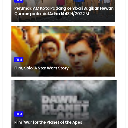
Perumda AM Kota Padang Kembali Bagikan Hewan
Qurban pada Idul Adha 1443 H/2022 M
FILM
Film, Solo: A Star Wars Story
FILM
Film 'War for the Planet of the Apes'