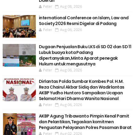
Daerah
Peter
Aug 08, 2026
international Conference on Islam, Law and
Society 2026 Resmi Digelar di Padang
Peter
Aug 06, 2026
Dugaan Penjualan Buku LKS di SD 02 dan SD 11
Lubuk buaya kota Padang
dipertanyakan,Minta Aparat penegak
Hukum untuk mengusutnya
Peter
Aug 06, 2026
Dirlantas Polda Sumbar Kombes Pol. H.M.
Reza Chairul Akbar Sidiq dan Wadirlantas
AKBP Yudho Huntoro Sampaikan Ucapan
Selamat Hari Dharma Wanita Nasional
Peter
Aug 06, 2026
AKBP Agung Tribawanto Pimpin Kenal Pamit
dan Pelantikan,Tegaskan komitmen
Penguatan Pelayanan Polres Pasaman Barat
Peter
Aug 02, 2026