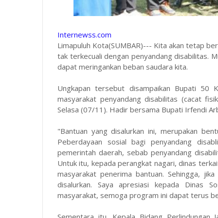
Internewss.com
Limapuluh Kota(SUMBAR)--- Kita akan tetap be
tak terkecuali dengan penyandang disabilitas.
dapat meringankan beban saudara kita.
Ungkapan tersebut disampaikan Bupati 50 K
masyarakat penyandang disabilitas (cacat fis
Selasa (07/11). Hadir bersama Bupati Irfendi Arb
"Bantuan yang disalurkan ini, merupakan ben
Peberdayaan sosial bagi penyandang disab
pemerintah daerah, sebab penyandang disabil
Untuk itu, kepada perangkat nagari, dinas terka
masyarakat penerima bantuan. Sehingga, jik
disalurkan. Saya apresiasi kepada Dinas 
masyarakat, semoga program ini dapat terus berl
Sementara itu, Kepala Bidang Perlindungan J