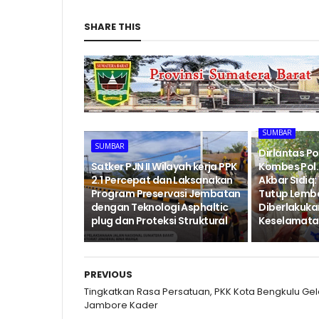
SHARE THIS
SUMBAR
SUMBAR
Dirlantas P
‎Satker PJN II Wilayah kerja PPK
Kombes Pol. 
2.1 Percepat dan Laksanakan
Akbar Sidiq: 
Program Preservasi Jembatan
Tutup Lemb
dengan Teknologi Asphaltic
Diberlakukan
plug dan Proteksi Struktural ‎
Keselamatan
PREVIOUS
Tingkatkan Rasa Persatuan, PKK Kota Bengkulu Gel
Jambore Kader