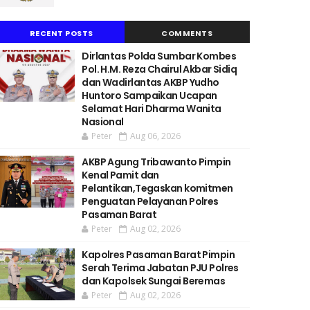
RECENT POSTS
COMMENTS
Dirlantas Polda Sumbar Kombes
Pol. H.M. Reza Chairul Akbar Sidiq
dan Wadirlantas AKBP Yudho
Huntoro Sampaikan Ucapan
Selamat Hari Dharma Wanita
Nasional
Peter
Aug 06, 2026
AKBP Agung Tribawanto Pimpin
Kenal Pamit dan
Pelantikan,Tegaskan komitmen
Penguatan Pelayanan Polres
Pasaman Barat
Peter
Aug 02, 2026
Kapolres Pasaman Barat Pimpin
Serah Terima Jabatan PJU Polres
dan Kapolsek Sungai Beremas
Peter
Aug 02, 2026