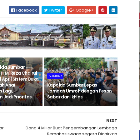
Facebook
Twitter
Google+
olda Sumbar
H.M. Reza Chairul
SUMBAR
1 April Sistem Buka
ah Anai
Kapolda Sumbar Lepas
 Lagi,
Jamaah Umroh dengan Pesan
 Jadi Prioritas
Sabar dan Ikhlas
NEXT
ar
Dana 4 Miliar Buat Pengembangan Lembaga
Kemahasiswaan segera Dicairkan