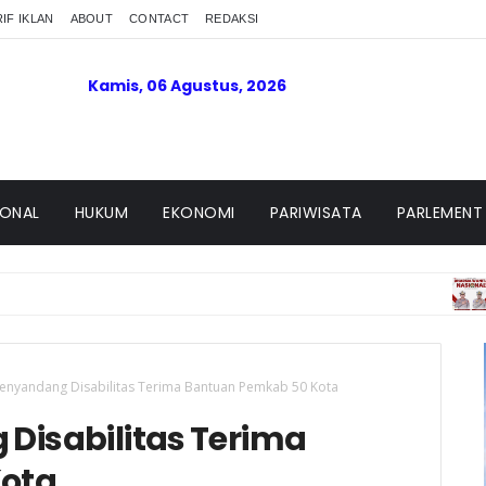
IF IKLAN
ABOUT
CONTACT
REDAKSI
Kamis, 06 Agustus, 2026
IONAL
HUKUM
EKONOMI
PARIWISATA
PARLEMENT
PADANG
enyandang Disabilitas Terima Bantuan Pemkab 50 Kota
Disabilitas Terima
Kota