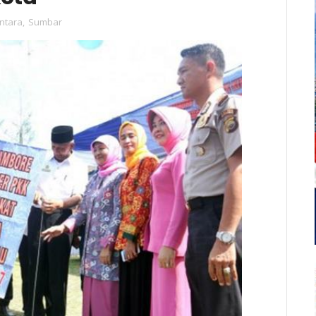
ntara
,
Sumbar