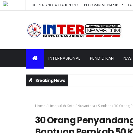
UU PERS NO. 40 TAHUN 1999
PEDOMAN MEDIA SIBER
TAR
INTERNASIONAL
PENDIDIKAN
NAS
Breaking News
Home
/
Limapuluh Kota
/
Nusantara
/
Sumbar
/
30 Orang P
30 Orang Penyandang 
Bantuan Pemkab 50 