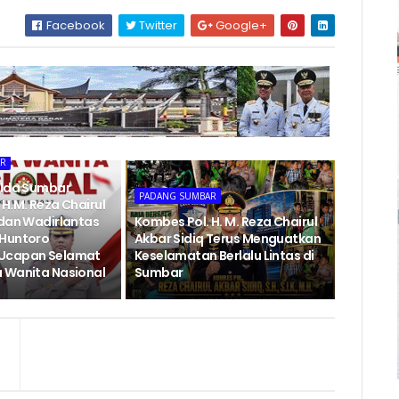
Facebook
Twitter
Google+
AR
olda Sumbar
PADANG SUMBAR
H.M. Reza Chairul
 dan Wadirlantas
Kombes Pol. H. M. Reza Chairul
 Huntoro
Akbar Sidiq Terus Menguatkan
Ucapan Selamat
Keselamatan Berlalu Lintas di
 Wanita Nasional
Sumbar