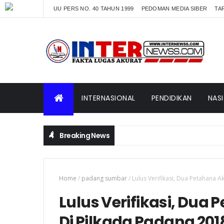
UU PERS NO. 40 TAHUN 1999
PEDOMAN MEDIA SIBER
TAR
INTERNASIONAL
PENDIDIKAN
NAS
Breaking News
Home
/
padang sumbar
/
Lulus Verifikasi, Dua Petahana 
Lulus Verifikasi, Dua
Di Pilkada Padang 201