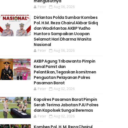
mengusutnya
Peter
Aug 06, 2026
Dirlantas Polda Sumbar Kombes
Pol. H.M. Reza Chairul Akbar Sidiq
dan Wadirlantas AKBP Yudho
Huntoro Sampaikan Ucapan
Selamat Hari Dharma Wanita
Nasional
Peter
Aug 06, 2026
AKBP Agung Tribawanto Pimpin
Kenal Pamit dan
Pelantikan,Tegaskan komitmen
Penguatan Pelayanan Polres
Pasaman Barat
Peter
Aug 02, 2026
Kapolres Pasaman Barat Pimpin
Serah Terima Jabatan PJU Polres
dan Kapolsek Sungai Beremas
Peter
Aug 02, 2026
Kombes Pol. H. M. Reza Chairul