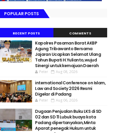
POPULAR POSTS
RECENT POSTS
COMMENTS
Kapolres Pasaman Barat AKBP
Agung Tribawanto Bersama
Jajaran Ucapkan Selamat Ulang
Tahun Bupati H.Yulianto,wujud
Sinergi untuk kemajuan Daerah
Peter
Aug 08, 2026
international Conference on Islam,
Law and Society 2026 Resmi
Digelar di Padang
Peter
Aug 06, 2026
Dugaan Penjualan Buku LKS di SD
02 dan SD 11 Lubuk buaya kota
Padang dipertanyakan,Minta
Aparat penegak Hukum untuk