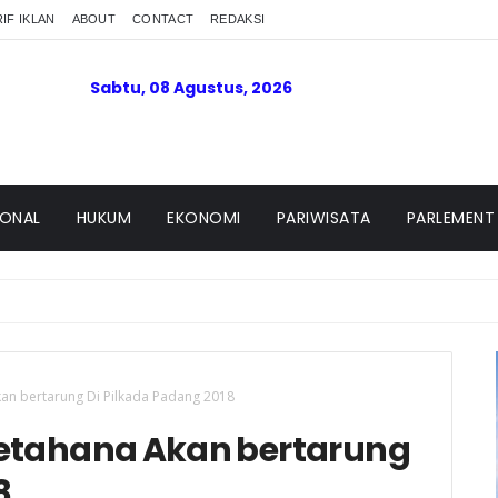
IF IKLAN
ABOUT
CONTACT
REDAKSI
Sabtu, 08 Agustus, 2026
IONAL
HUKUM
EKONOMI
PARIWISATA
PARLEMENT
Akan bertarung Di Pilkada Padang 2018
 Petahana Akan bertarung
8