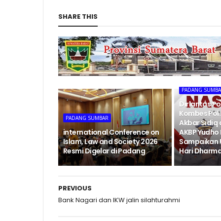
SHARE THIS
PADANG SUMB
Dirlantas P
Kombes Pol. 
PADANG SUMBAR
Akbar Sidiq
international Conference on
AKBP Yudho
Islam, Law and Society 2026
Sampaikan 
Resmi Digelar di Padang
Hari Dharma
PREVIOUS
Bank Nagari dan IKW jalin silahturahmi