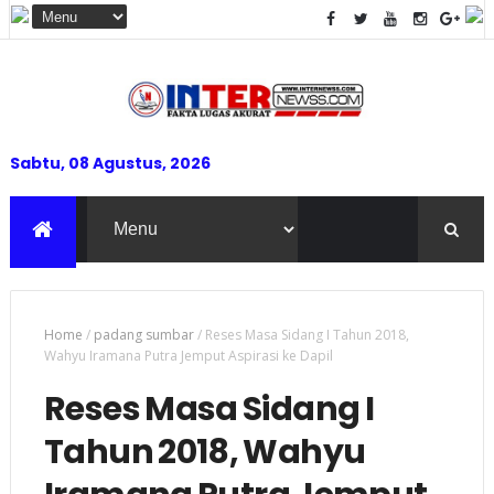
Sabtu, 08 Agustus, 2026
Home
/
padang sumbar
/
Reses Masa Sidang I Tahun 2018,
Wahyu Iramana Putra Jemput Aspirasi ke Dapil
Reses Masa Sidang I
Tahun 2018, Wahyu