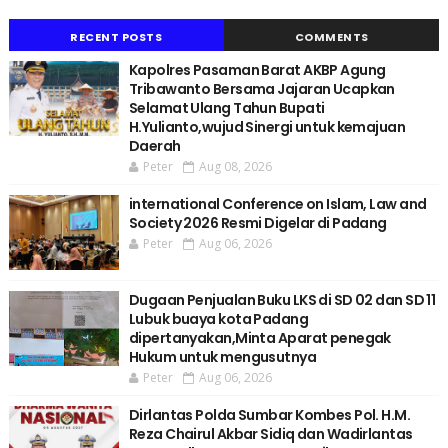
RECENT POSTS
COMMENTS
Kapolres Pasaman Barat AKBP Agung
Tribawanto Bersama Jajaran Ucapkan
Selamat Ulang Tahun Bupati
H.Yulianto,wujud Sinergi untuk kemajuan
Daerah
Peter
Aug 08, 2026
international Conference on Islam, Law and
Society 2026 Resmi Digelar di Padang
Peter
Aug 06, 2026
Dugaan Penjualan Buku LKS di SD 02 dan SD 11
Lubuk buaya kota Padang
dipertanyakan,Minta Aparat penegak
Hukum untuk mengusutnya
Peter
Aug 06, 2026
Dirlantas Polda Sumbar Kombes Pol. H.M.
Reza Chairul Akbar Sidiq dan Wadirlantas