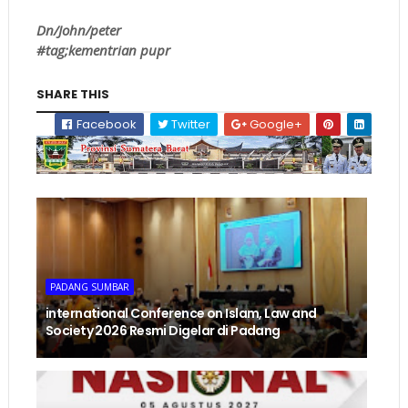
Dn/John/peter
#tag;kementrian pupr
SHARE THIS
Facebook
Twitter
Google+
PADANG SUMBAR
international Conference on Islam, Law and
Society 2026 Resmi Digelar di Padang