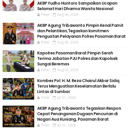
AKBP Yudho Huntoro Sampaikan Ucapan
Selamat Hari Dharma Wanita Nasional
Peter
Aug 06, 2026
AKBP Agung Tribawanto Pimpin Kenal Pamit
dan Pelantikan,Tegaskan komitmen
Penguatan Pelayanan Polres Pasaman Barat
Peter
Aug 02, 2026
Kapolres Pasaman Barat Pimpin Serah
Terima Jabatan PJU Polres dan Kapolsek
Sungai Beremas
Peter
Aug 02, 2026
Kombes Pol. H. M. Reza Chairul Akbar Sidiq
Terus Menguatkan Keselamatan Berlalu
Lintas di Sumbar
Peter
Jul 31, 2026
AKBP Agung Tribawanto Tegaskan Respon
Cepat Penanganan Dugaan Pencurian di
Nagari Aua Kuniang, Pasaman Barat
Peter
Jul 31, 2026