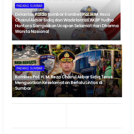
PADANG SUMBAR
Dirlantas Polda Sumbar Kombes Pol. H.M. Reza
Chairul Akbar Sidiq dan Wadirlantas AKBP Yudho
Huntoro Sampaikan Ucapan Selamat Hari Dharma
Wanita Nasional
PADANG SUMBAR
Kombes Pol. H. M. Reza Chairul Akbar Sidiq Terus
Menguatkan Keselamatan Berlalu Lintas di
Sumbar