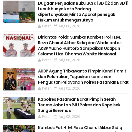
Dugaan Penjualan Buku LKS di SD 02 dan SD 11
Lubuk buaya kota Padang
dipertanyakan,Minta Aparat penegak
Hukum untuk mengusutnya
Peter
Aug 06, 2026
Dirlantas Polda Sumbar Kombes Pol. H.M.
Reza Chairul Akbar Sidiq dan Wadirlantas
AKBP Yudho Huntoro Sampaikan Ucapan
Selamat Hari Dharma Wanita Nasional
Peter
Aug 06, 2026
AKBP Agung Tribawanto Pimpin Kenal Pamit
dan Pelantikan,Tegaskan komitmen
Penguatan Pelayanan Polres Pasaman Barat
Peter
Aug 02, 2026
Kapolres Pasaman Barat Pimpin Serah
Terima Jabatan PJU Polres dan Kapolsek
Sungai Beremas
Peter
Aug 02, 2026
Kombes Pol. H. M. Reza Chairul Akbar Sidiq