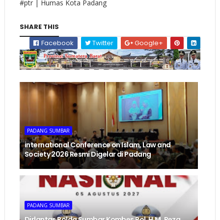
#ptr | Humas Kota Padang
SHARE THIS
Facebook
Twitter
Google+
PADANG SUMBAR
international Conference on Islam, Law and
Society 2026 Resmi Digelar di Padang
PADANG SUMBAR
Dirlantas Polda Sumbar Kombes Pol. H.M. Reza