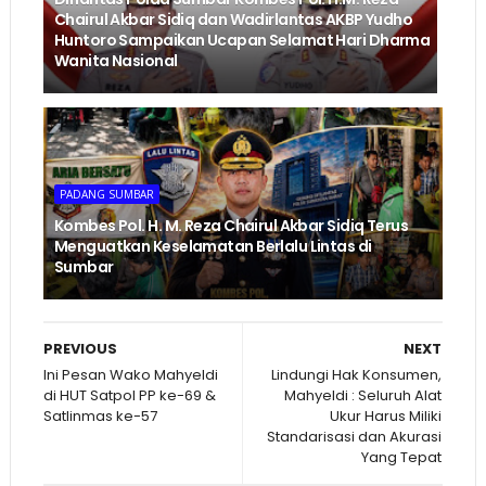
Chairul Akbar Sidiq dan Wadirlantas AKBP Yudho
Huntoro Sampaikan Ucapan Selamat Hari Dharma
Wanita Nasional
PADANG SUMBAR
Kombes Pol. H. M. Reza Chairul Akbar Sidiq Terus
Menguatkan Keselamatan Berlalu Lintas di
Sumbar
PREVIOUS
NEXT
Ini Pesan Wako Mahyeldi
Lindungi Hak Konsumen,
di HUT Satpol PP ke-69 &
Mahyeldi : Seluruh Alat
Satlinmas ke-57
Ukur Harus Miliki
Standarisasi dan Akurasi
Yang Tepat