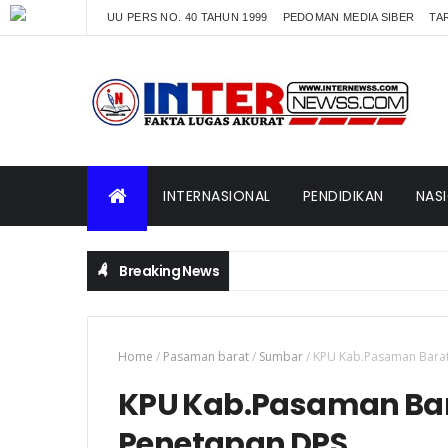
UU PERS NO. 40 TAHUN 1999
PEDOMAN MEDIA SIBER
TAR
INTERNASIONAL
PENDIDIKAN
NAS
Breaking News
Home
/
Pasaman barat
/
Sumbar
/
KPU Kab.Pasaman Barat
KPU Kab.Pasaman Bar
Penetapan DPS