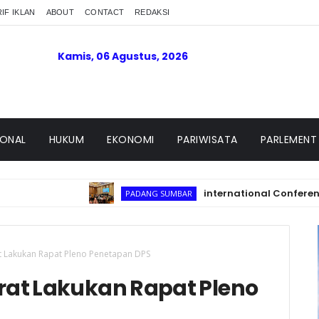
IF IKLAN
ABOUT
CONTACT
REDAKSI
Kamis, 06 Agustus, 2026
IONAL
HUKUM
EKONOMI
PARIWISATA
PARLEMENT
international Conference on Isl
PADANG SUMBAR
 Lakukan Rapat Pleno Penetapan DPS
at Lakukan Rapat Pleno