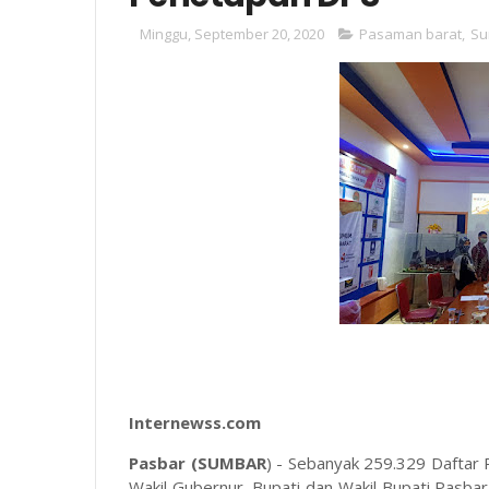
Minggu, September 20, 2020
Pasaman barat
,
Su
Internewss.com
Pasbar (SUMBAR
) - Sebanyak 259.329 Daftar 
Wakil Gubernur, Bupati dan Wakil Bupati Pasb