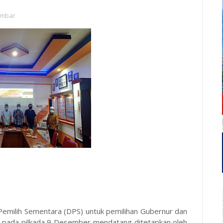
mbar
Pemilih Sementara (DPS) untuk pemilihan Gubernur dan
ar pada pilkada 9 Desember mendatang ditetapkan oleh