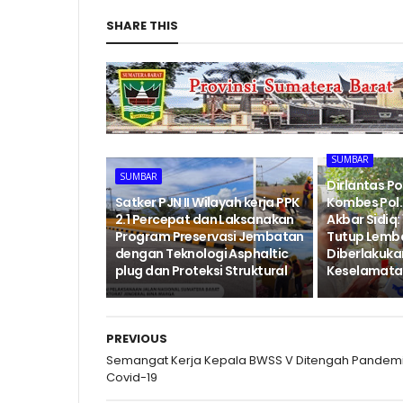
SHARE THIS
SUMBAR
SUMBAR
Dirlantas P
‎Satker PJN II Wilayah kerja PPK
Kombes Pol. 
2.1 Percepat dan Laksanakan
Akbar Sidiq: 
Program Preservasi Jembatan
Tutup Lemb
dengan Teknologi Asphaltic
Diberlakukan
plug dan Proteksi Struktural ‎
Keselamatan
PREVIOUS
Semangat Kerja Kepala BWSS V Ditengah Pandem
Covid-19