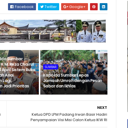
Facebook
Twitter
Google+
olda Sumbar
H.M. Reza Chairul
SUMBAR
1 April Sistem Buka
ah Anai
Kapolda Sumbar Lepas
 Lagi,
Jamaah Umroh dengan Pesan
 Jadi Prioritas
Sabar dan Ikhlas
NEXT
i
Ketua DPD LPM Padang Irwan Basir Hadiri
Penyampaian Visi Misi Calon Ketua IKW RI