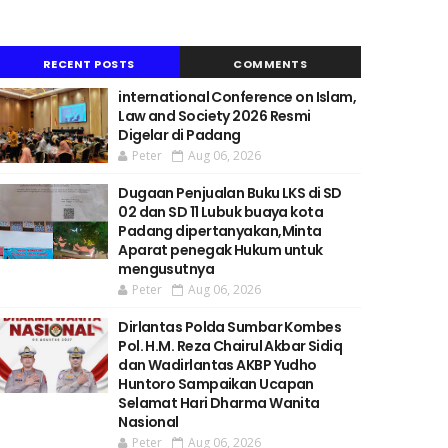
RECENT POSTS
COMMENTS
international Conference on Islam,
Law and Society 2026 Resmi
Digelar di Padang
Peter
Aug 06, 2026
Dugaan Penjualan Buku LKS di SD
02 dan SD 11 Lubuk buaya kota
Padang dipertanyakan,Minta
Aparat penegak Hukum untuk
mengusutnya
Peter
Aug 06, 2026
Dirlantas Polda Sumbar Kombes
Pol. H.M. Reza Chairul Akbar Sidiq
dan Wadirlantas AKBP Yudho
Huntoro Sampaikan Ucapan
Selamat Hari Dharma Wanita
Nasional
Peter
Aug 06, 2026