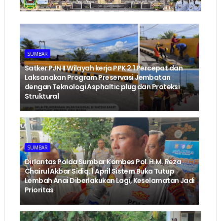
SUMBAR
‎Satker PJN II Wilayah kerja PPK 2.1 Percepat dan
Laksanakan Program Preservasi Jembatan
dengan Teknologi Asphaltic plug dan Proteksi
Struktural ‎
SUMBAR
Dirlantas Polda Sumbar Kombes Pol. H.M. Reza
Chairul Akbar Sidiq: 1 April Sistem Buka Tutup
Lembah Anai Diberlakukan Lagi, Keselamatan Jadi
Prioritas