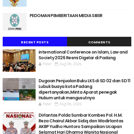
PEDOMAN PEMBERITAAN MEDIA SIBER
RECENT POSTS
COMMENTS
international Conference on Islam, Law and
Society 2026 Resmi Digelar di Padang
Peter
Aug 06, 2026
Dugaan Penjualan Buku LKS di SD 02 dan SD 11
Lubuk buaya kota Padang
dipertanyakan,Minta Aparat penegak
Hukum untuk mengusutnya
Peter
Aug 06, 2026
Dirlantas Polda Sumbar Kombes Pol. H.M.
Reza Chairul Akbar Sidiq dan Wadirlantas
AKBP Yudho Huntoro Sampaikan Ucapan
Selamat Hari Dharma Wanita Nasional