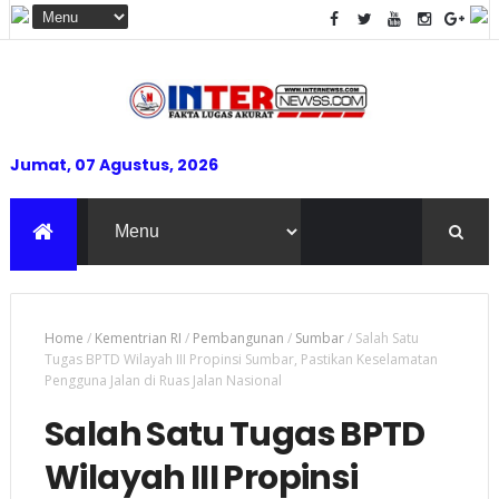
Jumat, 07 Agustus, 2026
Home
/
Kementrian RI
/
Pembangunan
/
Sumbar
/
Salah Satu
Tugas BPTD Wilayah III Propinsi Sumbar, Pastikan Keselamatan
Pengguna Jalan di Ruas Jalan Nasional
Salah Satu Tugas BPTD
Wilayah III Propinsi