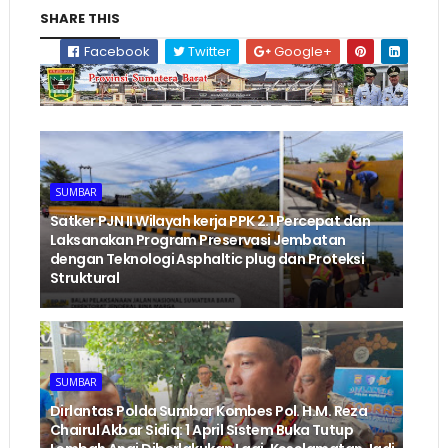
SHARE THIS
Facebook
Twitter
Google+
SUMBAR
‎Satker PJN II Wilayah kerja PPK 2.1 Percepat dan
Laksanakan Program Preservasi Jembatan
dengan Teknologi Asphaltic plug dan Proteksi
Struktural ‎
SUMBAR
Dirlantas Polda Sumbar Kombes Pol. H.M. Reza
Chairul Akbar Sidiq: 1 April Sistem Buka Tutup