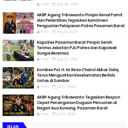
Peter
Aug 06, 2026
AKBP Agung Tribawanto Pimpin Kenal Pamit
dan Pelantikan,Tegaskan komitmen
Penguatan Pelayanan Polres Pasaman Barat
Peter
Aug 02, 2026
Kapolres Pasaman Barat Pimpin Serah
Terima Jabatan PJU Polres dan Kapolsek
Sungai Beremas
Peter
Aug 02, 2026
Kombes Pol. H. M. Reza Chairul Akbar Sidiq
Terus Menguatkan Keselamatan Berlalu
Lintas di Sumbar
Peter
Jul 31, 2026
AKBP Agung Tribawanto Tegaskan Respon
Cepat Penanganan Dugaan Pencurian di
Nagari Aua Kuniang, Pasaman Barat
Peter
Jul 31, 2026
IKLAN