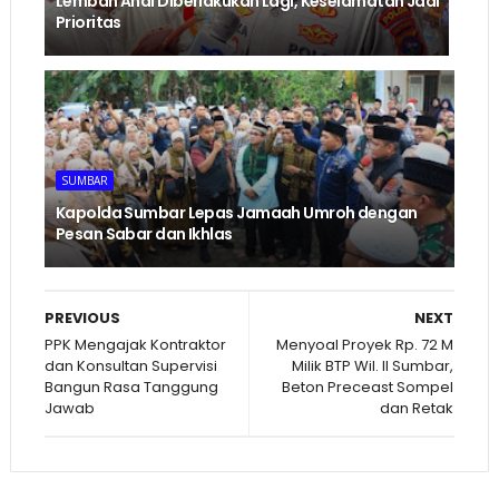
Lembah Anai Diberlakukan Lagi, Keselamatan Jadi
Prioritas
SUMBAR
Kapolda Sumbar Lepas Jamaah Umroh dengan
Pesan Sabar dan Ikhlas
PREVIOUS
NEXT
PPK Mengajak Kontraktor
Menyoal Proyek Rp. 72 M
dan Konsultan Supervisi
Milik BTP Wil. II Sumbar,
Bangun Rasa Tanggung
Beton Preceast Sompel
Jawab
dan Retak