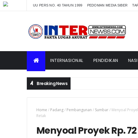
UU PERS NO. 40 TAHUN 1999
PEDOMAN MEDIA SIBER
TAR
INTERNASIONAL
PENDIDIKAN
NAS
Breaking News
Home
/
Padang
/
Pembangunan
/
Sumbar
/
Menyoal Proyek
Retak
Menyoal Proyek Rp. 72 