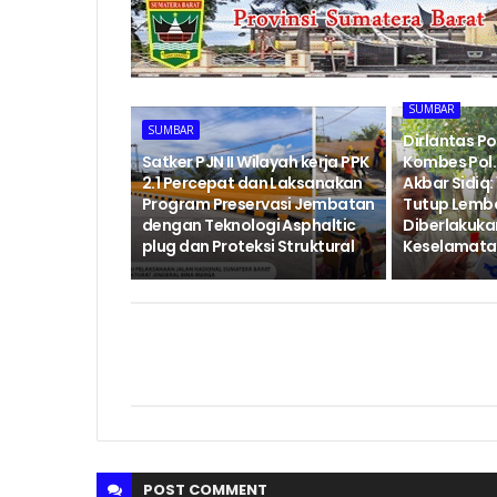
SUMBAR
SUMBAR
Dirlantas P
‎Satker PJN II Wilayah kerja PPK
Kombes Pol. 
2.1 Percepat dan Laksanakan
Akbar Sidiq: 
Program Preservasi Jembatan
Tutup Lemb
dengan Teknologi Asphaltic
Diberlakukan
plug dan Proteksi Struktural ‎
Keselamatan
POST
COMMENT