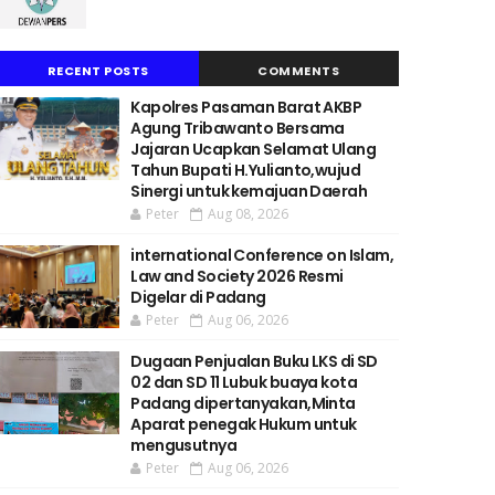
RECENT POSTS
COMMENTS
Kapolres Pasaman Barat AKBP
Agung Tribawanto Bersama
Jajaran Ucapkan Selamat Ulang
Tahun Bupati H.Yulianto,wujud
Sinergi untuk kemajuan Daerah
Peter
Aug 08, 2026
international Conference on Islam,
Law and Society 2026 Resmi
Digelar di Padang
Peter
Aug 06, 2026
Dugaan Penjualan Buku LKS di SD
02 dan SD 11 Lubuk buaya kota
Padang dipertanyakan,Minta
Aparat penegak Hukum untuk
mengusutnya
Peter
Aug 06, 2026