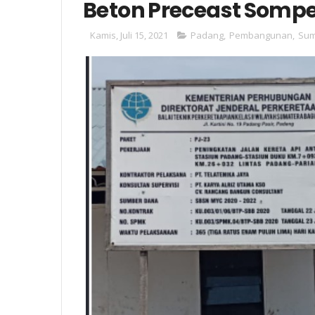
Beton Preceast Sompe
Kamis, Juli 15, 2021
Padang
,
Pembangunan
,
Sum