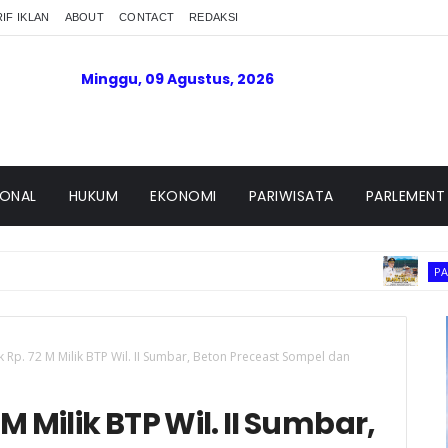
IF IKLAN
ABOUT
CONTACT
REDAKSI
Minggu, 09 Agustus, 2026
IONAL
HUKUM
EKONOMI
PARIWISATA
PARLEMENT
PASAMAN BARA
 Rp. 72 M Milik BTP Wil. II Sumbar, Beton Preceast Sompel dan
M Milik BTP Wil. II Sumbar,