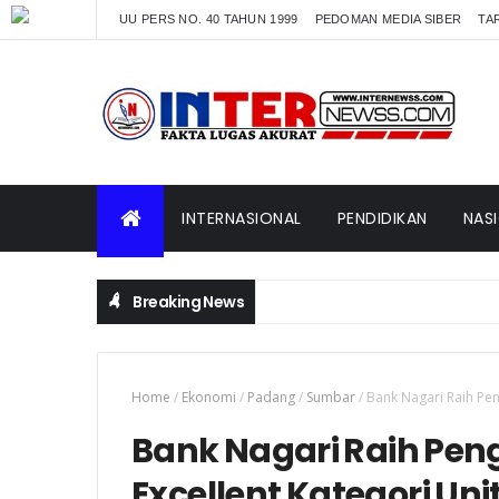
UU PERS NO. 40 TAHUN 1999
PEDOMAN MEDIA SIBER
TAR
INTERNASIONAL
PENDIDIKAN
NAS
Breaking News
AKBP Agung Tribawanto Tegaskan Respon Cepat Penanganan 
Home
/
Ekonomi
/
Padang
/
Sumbar
/
Bank Nagari Raih Pen
Bank Nagari Raih Pen
Excellent Kategori Un