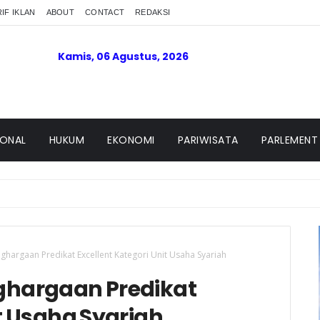
IF IKLAN
ABOUT
CONTACT
REDAKSI
Kamis, 06 Agustus, 2026
IONAL
HUKUM
EKONOMI
PARIWISATA
PARLEMENT
Dugaan Pencurian di Nagari Aua Kuniang, Pasaman Barat
ghargaan Predikat Excellent Kategori Unit Usaha Syariah
ghargaan Predikat
it Usaha Syariah