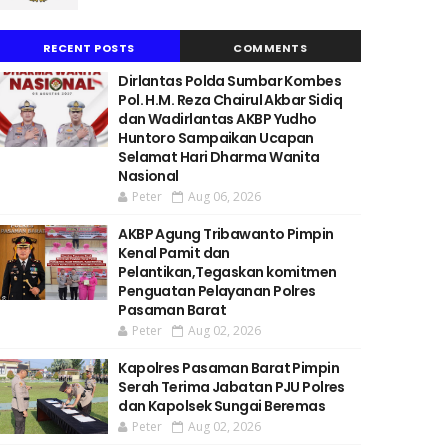
RECENT POSTS
COMMENTS
Dirlantas Polda Sumbar Kombes
Pol. H.M. Reza Chairul Akbar Sidiq
dan Wadirlantas AKBP Yudho
Huntoro Sampaikan Ucapan
Selamat Hari Dharma Wanita
Nasional
Peter
Aug 06, 2026
AKBP Agung Tribawanto Pimpin
Kenal Pamit dan
Pelantikan,Tegaskan komitmen
Penguatan Pelayanan Polres
Pasaman Barat
Peter
Aug 02, 2026
Kapolres Pasaman Barat Pimpin
Serah Terima Jabatan PJU Polres
dan Kapolsek Sungai Beremas
Peter
Aug 02, 2026