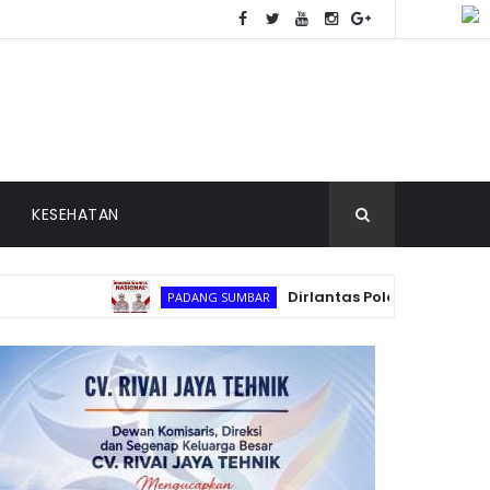
KESEHATAN
Dirlantas Polda Sumbar Kombes Pol.
PADANG SUMBAR