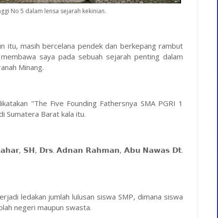
nggi No 5 dalam lensa sejarah kekinian.
un itu, masih bercelana pendek dan berkepang rambut
ntu membawa saya pada sebuah sejarah penting dalam
ranah Minang.
 dikatakan "The Five Founding Fathersnya SMA PGRI 1
i Sumatera Barat kala itu.
𝗵𝗮𝗿, 𝗦𝗛, 𝗗𝗿𝘀. 𝗔𝗱𝗻𝗮𝗻 𝗥𝗮𝗵𝗺𝗮𝗻, 𝗔𝗯𝘂 𝗡𝗮𝘄𝗮𝘀 𝗗𝘁.
erjadi ledakan jumlah lulusan siswa SMP, dimana siswa
kolah negeri maupun swasta.