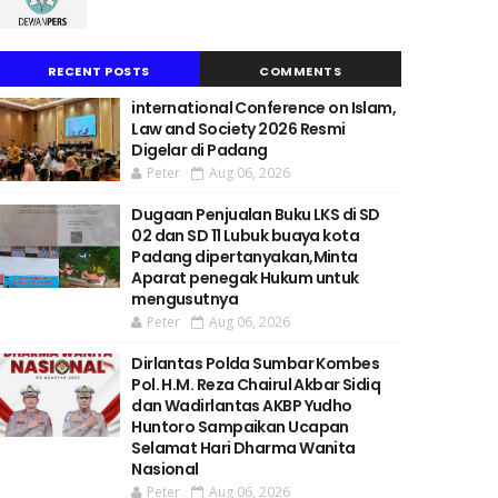
RECENT POSTS
COMMENTS
international Conference on Islam,
Law and Society 2026 Resmi
Digelar di Padang
Peter
Aug 06, 2026
Dugaan Penjualan Buku LKS di SD
02 dan SD 11 Lubuk buaya kota
Padang dipertanyakan,Minta
Aparat penegak Hukum untuk
mengusutnya
Peter
Aug 06, 2026
Dirlantas Polda Sumbar Kombes
Pol. H.M. Reza Chairul Akbar Sidiq
dan Wadirlantas AKBP Yudho
Huntoro Sampaikan Ucapan
Selamat Hari Dharma Wanita
Nasional
Peter
Aug 06, 2026