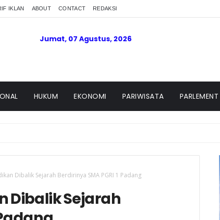
IF IKLAN
ABOUT
CONTACT
REDAKSI
Jumat, 07 Agustus, 2026
IONAL
HUKUM
EKONOMI
PARIWISATA
PARLEMENT
ikan Dibalik Sejarah Berdirinya SMA PGRI 1 Padang
 Dibalik Sejarah
 Padang