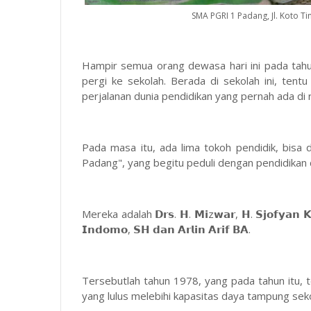
SMA PGRI 1 Padang, Jl. Koto Ti
Hampir semua orang dewasa hari ini pada tah
pergi ke sekolah. Berada di sekolah ini, te
perjalanan dunia pendidikan yang pernah ada di 
Pada masa itu, ada lima tokoh pendidik, bisa
Padang", yang begitu peduli dengan pendidikan d
Mereka adalah 𝗗𝗿𝘀. 𝗛. 𝗠𝗶z𝘄𝗮𝗿, 𝗛. 𝗦𝗷𝗼𝗳𝘆𝗮𝗻 𝗞
𝗜𝗻𝗱𝗼𝗺𝗼, 𝗦𝗛 𝗱𝗮𝗻 𝗔𝗿𝗹𝗶𝗻 𝗔𝗿𝗶𝗳 𝗕𝗔.
Tersebutlah tahun 1978, yang pada tahun itu, t
yang lulus melebihi kapasitas daya tampung se