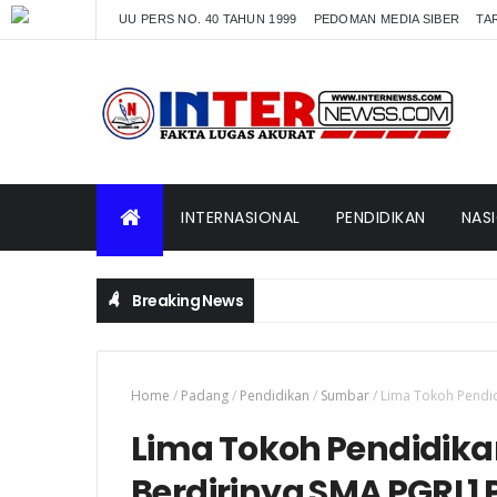
UU PERS NO. 40 TAHUN 1999
PEDOMAN MEDIA SIBER
TAR
INTERNASIONAL
PENDIDIKAN
NAS
Breaking News
Home
/
Padang
/
Pendidikan
/
Sumbar
/
Lima Tokoh Pendid
Lima Tokoh Pendidikan
Berdirinya SMA PGRI 1