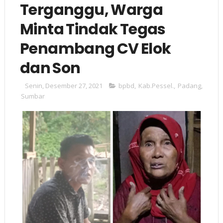
Terganggu, Warga
Minta Tindak Tegas
Penambang CV Elok
dan Son
Senin, Desember 27, 2021
bpbd
,
Kab.Pessel.
,
Padang
,
Sumbar