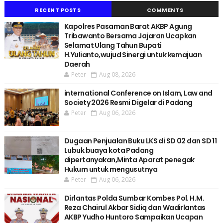
RECENT POSTS
COMMENTS
Kapolres Pasaman Barat AKBP Agung
Tribawanto Bersama Jajaran Ucapkan
Selamat Ulang Tahun Bupati
H.Yulianto,wujud Sinergi untuk kemajuan
Daerah
Peter
Aug 08, 2026
international Conference on Islam, Law and
Society 2026 Resmi Digelar di Padang
Peter
Aug 06, 2026
Dugaan Penjualan Buku LKS di SD 02 dan SD 11
Lubuk buaya kota Padang
dipertanyakan,Minta Aparat penegak
Hukum untuk mengusutnya
Peter
Aug 06, 2026
Dirlantas Polda Sumbar Kombes Pol. H.M.
Reza Chairul Akbar Sidiq dan Wadirlantas
AKBP Yudho Huntoro Sampaikan Ucapan