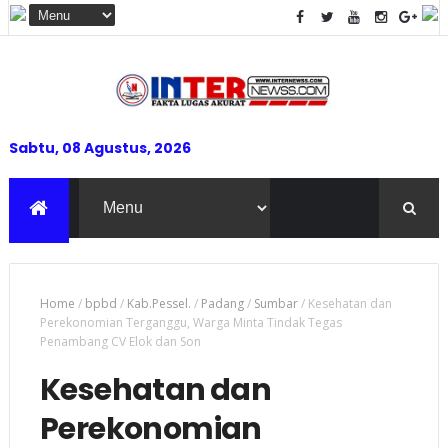
Sabtu, 08 Agustus, 2026
Home
/
bpbd
/
Kab.Pessel.
/
Padang
/
Sumbar
/
Kesehatan dan
Perekonomian Terganggu, Warga Minta Tindak Tegas
Penambang CV Elok dan Son
Kesehatan dan
Perekonomian