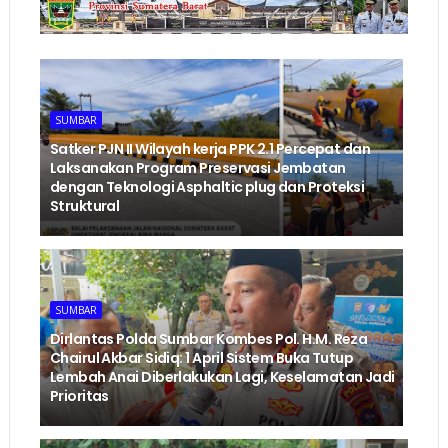
SUMBAR
‎Satker PJN II Wilayah kerja PPK 2.1 Percepat dan
Laksanakan Program Preservasi Jembatan
dengan Teknologi Asphaltic plug dan Proteksi
Struktural ‎
SUMBAR
Dirlantas Polda Sumbar Kombes Pol. H.M. Reza
Chairul Akbar Sidiq: 1 April Sistem Buka Tutup
Lembah Anai Diberlakukan Lagi, Keselamatan Jadi
Prioritas