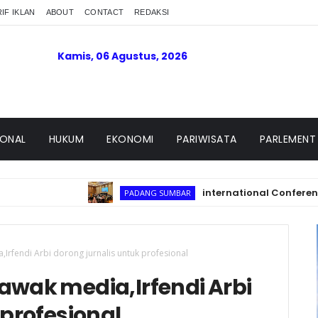
IF IKLAN
ABOUT
CONTACT
REDAKSI
Kamis, 06 Agustus, 2026
IONAL
HUKUM
EKONOMI
PARIWISATA
PARLEMENT
international Conference on Isl
PADANG SUMBAR
rfendi Arbi dorong jurnalis untuk profesional
wak media,Irfendi Arbi
 profesional