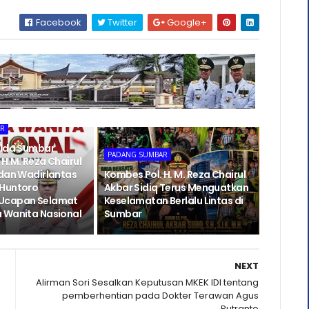
Facebook
Twitter
Google+
AR
olda Sumbar
PADANG SUMBAR
H.M. Reza Chairul
 dan Wadirlantas
Kombes Pol. H. M. Reza Chairul
 Huntoro
Akbar Sidiq Terus Menguatkan
Ucapan Selamat
Keselamatan Berlalu Lintas di
 Wanita Nasional
Sumbar
NEXT
Alirman Sori Sesalkan Keputusan MKEK IDI tentang
pemberhentian pada Dokter Terawan Agus
Putranto