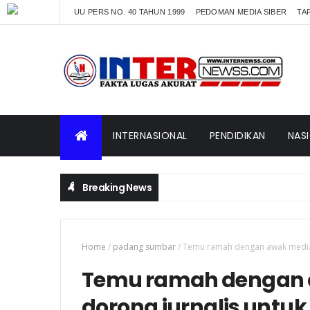
UU PERS NO. 40 TAHUN 1999
PEDOMAN MEDIA SIBER
TAR
INTERNASIONAL
PENDIDIKAN
NAS
Breaking News
Home
/
padang sumbar
/
Temu ramah dengan awak media,I
Temu ramah dengan a
dorong jurnalis untuk