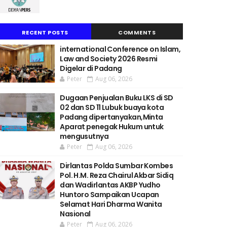
RECENT POSTS
COMMENTS
international Conference on Islam,
Law and Society 2026 Resmi
Digelar di Padang
Peter
Aug 06, 2026
Dugaan Penjualan Buku LKS di SD
02 dan SD 11 Lubuk buaya kota
Padang dipertanyakan,Minta
Aparat penegak Hukum untuk
mengusutnya
Peter
Aug 06, 2026
Dirlantas Polda Sumbar Kombes
Pol. H.M. Reza Chairul Akbar Sidiq
dan Wadirlantas AKBP Yudho
Huntoro Sampaikan Ucapan
Selamat Hari Dharma Wanita
Nasional
Peter
Aug 06, 2026