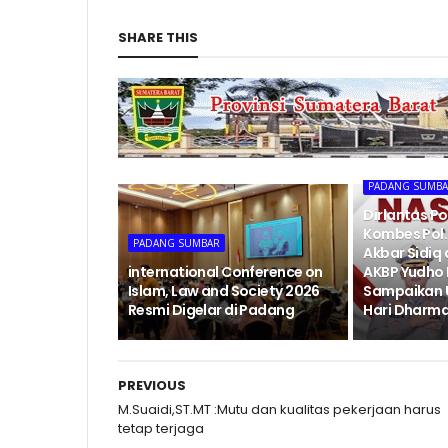
SHARE THIS
PADANG SUMB
Dirlantas P
Kombes Pol. 
PADANG SUMBAR
Akbar Sidiq
international Conference on
AKBP Yudho
Islam, Law and Society 2026
Sampaikan 
Resmi Digelar di Padang
Hari Dharma
PREVIOUS
M.Suaidi,ST.MT :Mutu dan kualitas pekerjaan harus
tetap terjaga