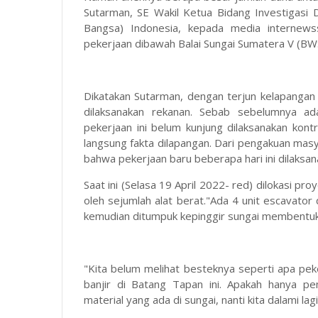
Sutarman, SE Wakil Ketua Bidang Investigas
Bangsa) Indonesia, kepada media internewss
pekerjaan dibawah Balai Sungai Sumatera V (BW
Dikatakan Sutarman, dengan terjun kelapangan
dilaksanakan rekanan. Sebab sebelumnya ad
pekerjaan ini belum kunjung dilaksanakan kontr
langsung fakta dilapangan. Dari pengakuan masy
bahwa pekerjaan baru beberapa hari ini dilaksa
Saat ini (Selasa 19 April 2022- red) dilokasi pr
oleh sejumlah alat berat."Ada 4 unit escavator
kemudian ditumpuk kepinggir sungai membentuk
"Kita belum melihat besteknya seperti apa pe
banjir di Batang Tapan ini. Apakah hanya p
material yang ada di sungai, nanti kita dalami lagi