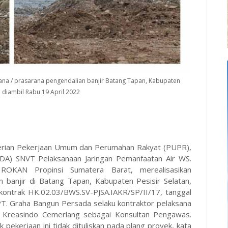
ana / prasarana pengendalian banjir Batang Tapan, Kabupaten
to diambil Rabu 19 April 2022
rian Pekerjaan Umum dan Perumahan Rakyat (PUPR),
 SDA) SNVT Pelaksanaan Jaringan Pemanfaatan Air WS.
KAN Propinsi Sumatera Barat, merealisasikan
 banjir di Batang Tapan, Kabupaten Pesisir Selatan,
kontrak HK.02.03/BWS.SV-PJSA.IAKR/SP/II/17, tanggal
 PT. Graha Bangun Persada selaku kontraktor pelaksana
 Kreasindo Cemerlang sebagai Konsultan Pengawas.
ekerjaan ini tidak dituliskan pada plang proyek, kata