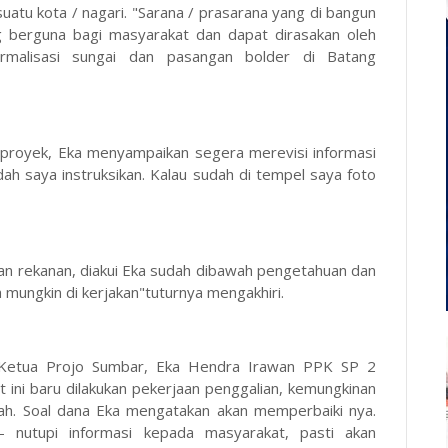
k suatu kota / nagari. "Sarana / prasarana yang di bangun
ng berguna bagi masyarakat dan dapat dirasakan oleh
rmalisasi sungai dan pasangan bolder di Batang
ng proyek, Eka menyampaikan segera merevisi informasi
udah saya instruksikan. Kalau sudah di tempel saya foto
kan rekanan, diakui Eka sudah dibawah pengetahuan dan
 mungkin di kerjakan"tuturnya mengakhiri.
il Ketua Projo Sumbar, Eka Hendra Irawan PPK SP 2
 ini baru dilakukan pekerjaan penggalian, kemungkinan
jah. Soal dana Eka mengatakan akan memperbaiki nya.
- nutupi informasi kepada masyarakat, pasti akan