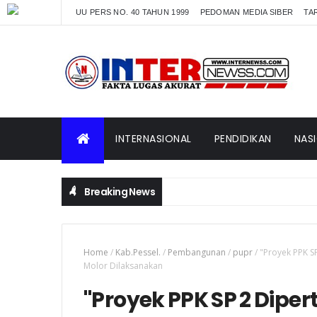
UU PERS NO. 40 TAHUN 1999
PEDOMAN MEDIA SIBER
TAR
INTERNASIONAL
PENDIDIKAN
NAS
Breaking News
Home
/
Kab.Pessel.
/
Pembangunan
/
pupr
/
"Proyek PPK S
Molor Dilaksanakan
"Proyek PPK SP 2 Diper