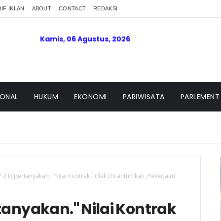
IF IKLAN
ABOUT
CONTACT
REDAKSI
Kamis, 06 Agustus, 2026
IONAL
HUKUM
EKONOMI
PARIWISATA
PARLEMENT
P 2 Dipertanyakan." Nilai Kontrak Tidak Dicantumkan, Pekerjaan
tanyakan." Nilai Kontrak