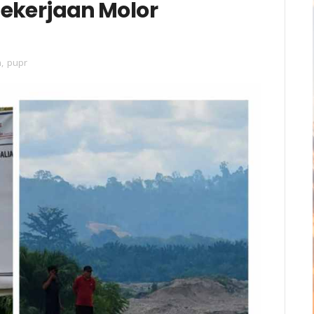
ekerjaan Molor
n
,
pupr