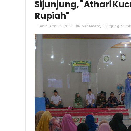
Sijunjung, "Athari Ku
Rupiah"
Senin, April 25, 2022
parlement
,
Sijunjung
,
Sumb