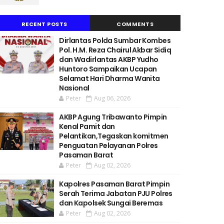
RECENT POSTS
COMMENTS
Dirlantas Polda Sumbar Kombes
Pol. H.M. Reza Chairul Akbar Sidiq
dan Wadirlantas AKBP Yudho
Huntoro Sampaikan Ucapan
Selamat Hari Dharma Wanita
Nasional
Peter
Aug 06, 2026
AKBP Agung Tribawanto Pimpin
Kenal Pamit dan
Pelantikan,Tegaskan komitmen
Penguatan Pelayanan Polres
Pasaman Barat
Peter
Aug 02, 2026
Kapolres Pasaman Barat Pimpin
Serah Terima Jabatan PJU Polres
dan Kapolsek Sungai Beremas
Peter
Aug 02, 2026