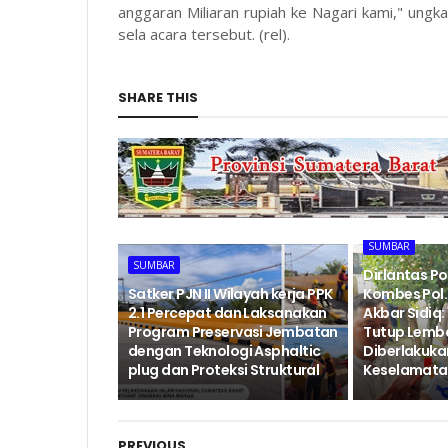
anggaran Miliaran rupiah ke Nagari kami," ungk
sela acara tersebut. (rel).
SHARE THIS
SUMBAR
SUMBAR
Dirlantas P
‎Satker PJN II Wilayah kerja PPK
Kombes Pol. 
2.1 Percepat dan Laksanakan
Akbar Sidiq: 
Program Preservasi Jembatan
Tutup Lemb
dengan Teknologi Asphaltic
Diberlakukan
plug dan Proteksi Struktural ‎
Keselamatan
PREVIOUS