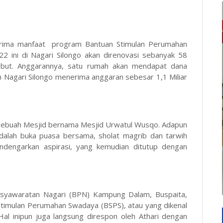
nerima manfaat program Bantuan Stimulan Perumahan
 ini di Nagari Silongo akan direnovasi sebanyak 58
sebut. Anggarannya, satu rumah akan mendapat dana
an Nagari Silongo menerima anggaran sebesar 1,1 Miliar
di sebuah Mesjid bernama Mesjid Urwatul Wusqo. Adapun
dalah buka puasa bersama, sholat magrib dan tarwih
ndengarkan aspirasi, yang kemudian ditutup dengan
usyawaratan Nagari (BPN) Kampung Dalam, Buspaita,
imulan Perumahan Swadaya (BSPS), atau yang dikenal
al inipun juga langsung direspon oleh Athari dengan