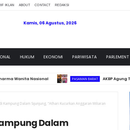
IF IKLAN
ABOUT
CONTACT
REDAKSI
Kamis, 06 Agustus, 2026
IONAL
HUKUM
EKONOMI
PARIWISATA
PARLEMENT
ita Nasional
AKBP Agung Tribawanto 
PASAMAN BARAT
i Kampung Dalam Sijunjung, "Athari Kucurkan Anggaran Miliaran
 Kampung Dalam