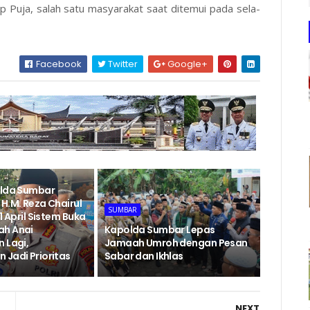
ap Puja, salah satu masyarakat saat ditemui pada sela-
Facebook
Twitter
Google+
olda Sumbar
H.M. Reza Chairul
SUMBAR
1 April Sistem Buka
ah Anai
Kapolda Sumbar Lepas
 Lagi,
Jamaah Umroh dengan Pesan
 Jadi Prioritas
Sabar dan Ikhlas
NEXT