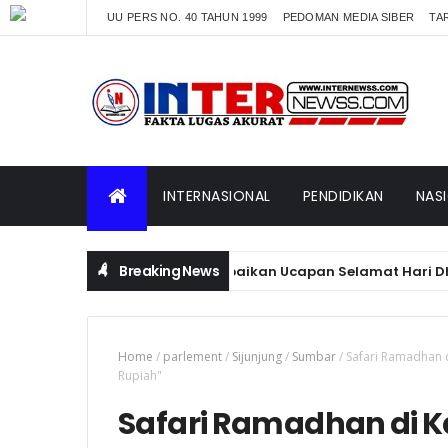
UU PERS NO. 40 TAHUN 1999
PEDOMAN MEDIA SIBER
TAR
INTERNASIONAL
PENDIDIKAN
NAS
Breaking News
AKBP Yudho Huntoro Sampaikan Ucapan Selamat Hari Dharma Wan
Home
/
parlement
/
Sijunjung
/
Sumbar
/
Safari Ramadhan d
Rupiah"
Safari Ramadhan di