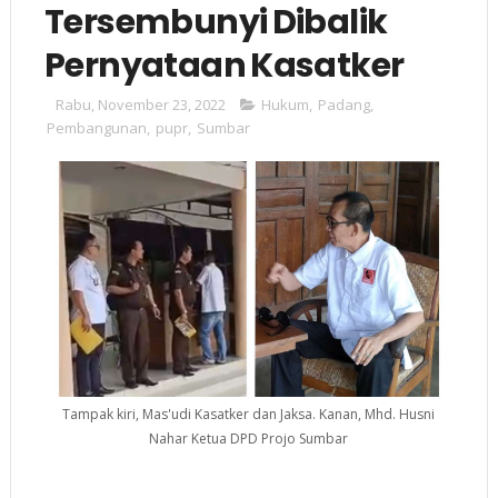
Tersembunyi Dibalik
Pernyataan Kasatker
Rabu, November 23, 2022
Hukum
,
Padang
,
Pembangunan
,
pupr
,
Sumbar
Tampak kiri, Mas'udi Kasatker dan Jaksa. Kanan, Mhd. Husni
Nahar Ketua DPD Projo Sumbar