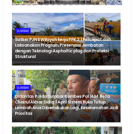
SUMBAR
‎Satker PJN II Wilayah kerja PPK 2.1 Percepat dan
Laksanakan Program Preservasi Jembatan
dengan Teknologi Asphaltic plug dan Proteksi
Struktural ‎
SUMBAR
Dirlantas Polda Sumbar Kombes Pol. H.M. Reza
Chairul Akbar Sidiq: 1 April Sistem Buka Tutup
Lembah Anai Diberlakukan Lagi, Keselamatan Jadi
Prioritas