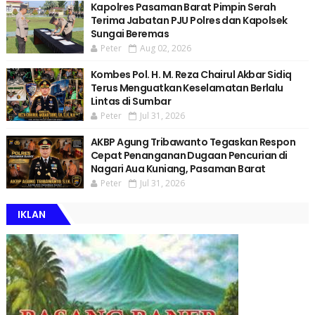
Kapolres Pasaman Barat Pimpin Serah
Terima Jabatan PJU Polres dan Kapolsek
Sungai Beremas
Peter
Aug 02, 2026
Kombes Pol. H. M. Reza Chairul Akbar Sidiq
Terus Menguatkan Keselamatan Berlalu
Lintas di Sumbar
Peter
Jul 31, 2026
AKBP Agung Tribawanto Tegaskan Respon
Cepat Penanganan Dugaan Pencurian di
Nagari Aua Kuniang, Pasaman Barat
Peter
Jul 31, 2026
IKLAN