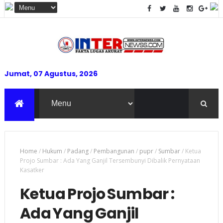
Jumat, 07 Agustus, 2026
Home
/
Hukum
/
Padang
/
Pembangunan
/
pupr
/
Sumbar
/
Ketua
Projo Sumbar : Ada Yang Ganjil Tersembunyi Dibalik Pernyataan
Kasatker
Ketua Projo Sumbar :
Ada Yang Ganjil