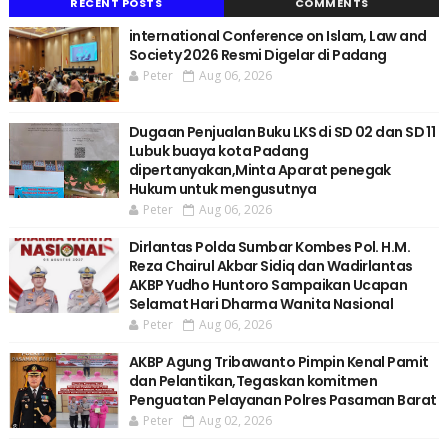
RECENT POSTS
COMMENTS
international Conference on Islam, Law and
Society 2026 Resmi Digelar di Padang
Peter
Aug 06, 2026
Dugaan Penjualan Buku LKS di SD 02 dan SD 11
Lubuk buaya kota Padang
dipertanyakan,Minta Aparat penegak
Hukum untuk mengusutnya
Peter
Aug 06, 2026
Dirlantas Polda Sumbar Kombes Pol. H.M.
Reza Chairul Akbar Sidiq dan Wadirlantas
AKBP Yudho Huntoro Sampaikan Ucapan
Selamat Hari Dharma Wanita Nasional
Peter
Aug 06, 2026
AKBP Agung Tribawanto Pimpin Kenal Pamit
dan Pelantikan,Tegaskan komitmen
Penguatan Pelayanan Polres Pasaman Barat
Peter
Aug 02, 2026