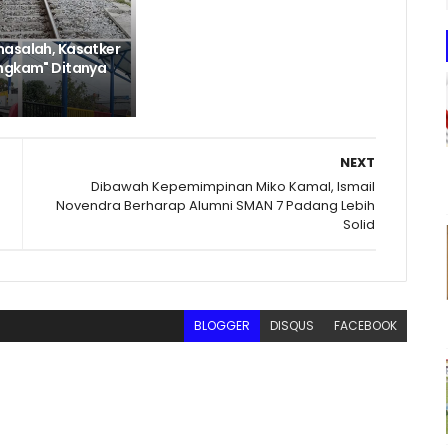
asalah, Kasatker
ngkam" Ditanya
NEXT
Dibawah Kepemimpinan Miko Kamal, Ismail
Novendra Berharap Alumni SMAN 7 Padang Lebih
Solid
BLOGGER
DISQUS
FACEBOOK