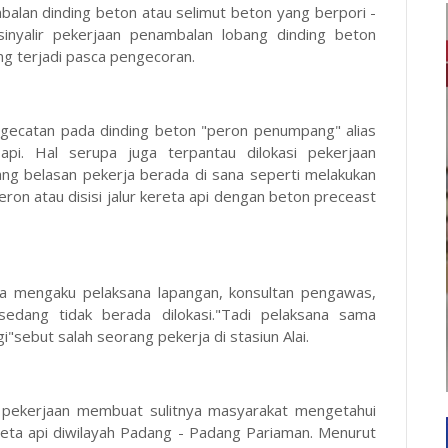
alan dinding beton atau selimut beton yang berpori -
sinyalir pekerjaan penambalan lobang dinding beton
ang terjadi pasca pengecoran.
engecatan pada dinding beton "peron penumpang" alias
i. Hal serupa juga terpantau dilokasi pekerjaan
rang belasan pekerja berada di sana seperti melakukan
on atau disisi jalur kereta api dengan beton preceast
ia mengaku pelaksana lapangan, konsultan pengawas,
edang tidak berada dilokasi."Tadi pelaksana sama
"sebut salah seorang pekerja di stasiun Alai.
i pekerjaan membuat sulitnya masyarakat mengetahui
reta api diwilayah Padang - Padang Pariaman. Menurut