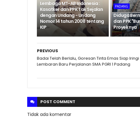
Lembaga MT-AB Indonesia :
PADANG
Kasatker dan PPK Tak Sejalan
dengan Undang - Undang
Diduga Berm
Nomor 14 tahun 2008 tentang
dan PPK "Bu
KIP
Proyek nya
PREVIOUS
Badai Telah Berlalu, Goresan Tinta Emas Siap Iringi
Lembaran Baru Perjalanan SMA PGRI 1 Padang
POST
COMMENT
Tidak ada komentar