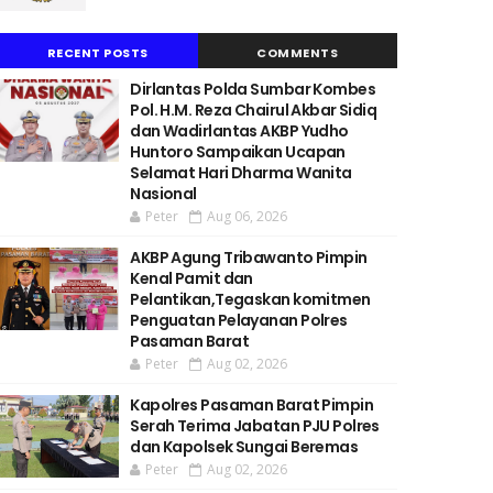
RECENT POSTS
COMMENTS
Dirlantas Polda Sumbar Kombes
Pol. H.M. Reza Chairul Akbar Sidiq
dan Wadirlantas AKBP Yudho
Huntoro Sampaikan Ucapan
Selamat Hari Dharma Wanita
Nasional
Peter
Aug 06, 2026
AKBP Agung Tribawanto Pimpin
Kenal Pamit dan
Pelantikan,Tegaskan komitmen
Penguatan Pelayanan Polres
Pasaman Barat
Peter
Aug 02, 2026
Kapolres Pasaman Barat Pimpin
Serah Terima Jabatan PJU Polres
dan Kapolsek Sungai Beremas
Peter
Aug 02, 2026