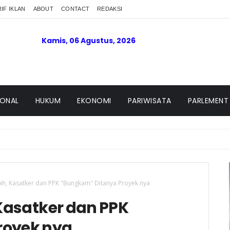
IF IKLAN
ABOUT
CONTACT
REDAKSI
Kamis, 06 Agustus, 2026
IONAL
HUKUM
EKONOMI
PARIWISATA
PARLEMENT
h, Kasatker dan PPK "Bungkam" Ditanya Proyek nya
Kasatker dan PPK
royek nya