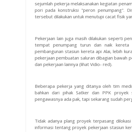
sejumlah pekerja melaksanakan kegiatan penamb
pori pada konstruksi "peron penumpang". Di
tersebut dilakukan untuk menutupi cacat fisik y
Pekerjaan lain juga masih dilakukan seperti p
tempat penumpang turun dan naik kereta ap
pembangunan stasiun kereta api Alai, lebih ku
pekerjaan pembuatan saluran dibagian bawah per
dan pekerjaan lainnya (lihat Vidio- red).
Beberapa pekerja yang ditanya oleh tim med
bahkan dari pihak Satker dan PPK proyek s
pengawasnya ada pak, tapi sekarang sudah pergi
Tidak adanya plang proyek terpasang dilokas
informasi tentang proyek pekerjaan stasiun ke