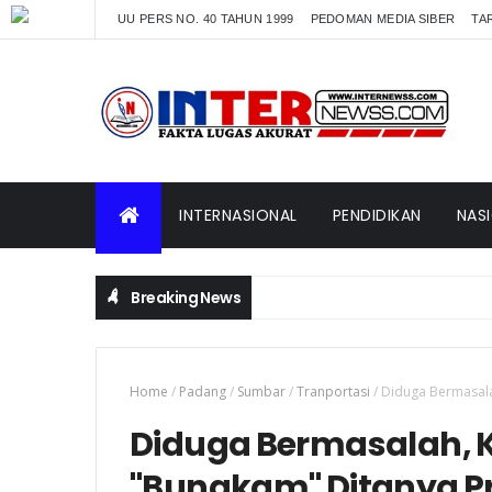
UU PERS NO. 40 TAHUN 1999
PEDOMAN MEDIA SIBER
TAR
INTERNASIONAL
PENDIDIKAN
NAS
Breaking News
Home
/
Padang
/
Sumbar
/
Tranportasi
/
Diduga Bermasala
Diduga Bermasalah, 
"Bungkam" Ditanya P