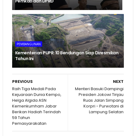
Pemkab dan DPRD
PEMBANGUNAN
Kementerian PUPR: 10 Bendungan Siap Diresmikan
Tahun Ini
PREVIOUS
NEXT
Raih Tiga Medali Pada
Menteri Basuki Dampingi
Kejuaraan Dunia Kempo,
Presiden Jokowi Tinjau
Helga Algida ASN
Ruas Jalan Simpang
Kemenkumham Jabar
Korpri - Purwotani di
Berikan Hadiah Terindah
Lampung Selatan
59 Tahun
Pemasyarakatan