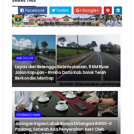
SHARE THIS
Facebook
Twitter
Google+
KAB SOLOK
Lepas dari Belenggu Keterisolasian, 9 KM Ruas
Jalan Kapujan - Rimbo Data Kab.Solok Telah
Berkondisi Mantap
PEMBANGUNAN
Jaringan Irigasi Lubuk Buaya Ditangani BWSS-V
Padang, Setelah Ada Penyerahan Aset Oleh