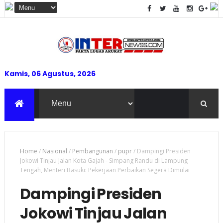
Kamis, 06 Agustus, 2026
Home
/
Nasional
/
Pembangunan
/
pupr
/
Dampingi Presiden
Jokowi Tinjau Jalan Kota Gajah - Simpang Randu di Lampung
Tengah, Menteri Basuki: Pekerjaan Perbaikan Segera Dimulai
Dampingi Presiden
Jokowi Tinjau Jalan