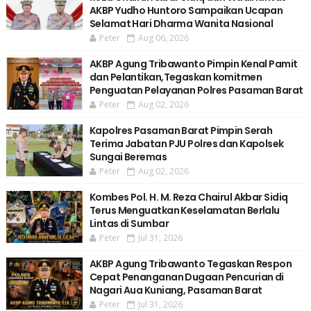
AKBP Yudho Huntoro Sampaikan Ucapan
Selamat Hari Dharma Wanita Nasional
Peter
Aug 06, 2026
AKBP Agung Tribawanto Pimpin Kenal Pamit
dan Pelantikan,Tegaskan komitmen
Penguatan Pelayanan Polres Pasaman Barat
Peter
Aug 02, 2026
Kapolres Pasaman Barat Pimpin Serah
Terima Jabatan PJU Polres dan Kapolsek
Sungai Beremas
Peter
Aug 02, 2026
Kombes Pol. H. M. Reza Chairul Akbar Sidiq
Terus Menguatkan Keselamatan Berlalu
Lintas di Sumbar
Peter
Jul 31, 2026
AKBP Agung Tribawanto Tegaskan Respon
Cepat Penanganan Dugaan Pencurian di
Nagari Aua Kuniang, Pasaman Barat
Peter
Jul 31, 2026