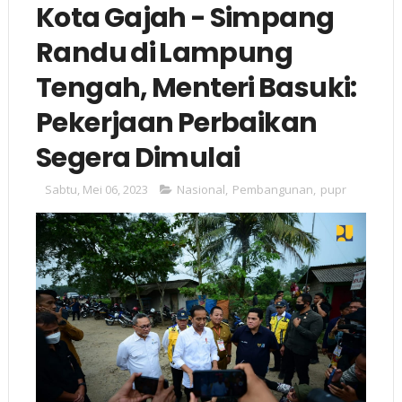
Kota Gajah - Simpang
Randu di Lampung
Tengah, Menteri Basuki:
Pekerjaan Perbaikan
Segera Dimulai
Sabtu, Mei 06, 2023
Nasional
,
Pembangunan
,
pupr